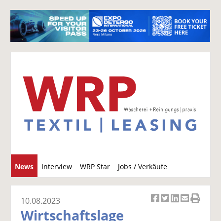
S
News
Interview
WRP Star
Jobs / Verkäufe
u
c
h
10.08.2023
Ar
Ar
Ar
Ar
Ar
e
Wirtschaftslage
ti
ti
ti
ti
ti