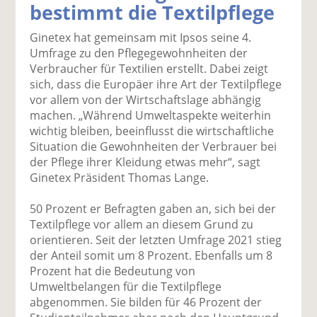
bestimmt die Textilpflege
k
k
k
k
k
el
el
el
el
el
Ginetex hat gemeinsam mit Ipsos seine 4.
a
t
a
p
D
Umfrage zu den Pflegegewohnheiten der
uf
wi
uf
er
ru
Verbraucher für Textilien erstellt. Dabei zeigt
F
tt
Li
E
ck
sich, dass die Europäer ihre Art der Textilpflege
ac
er
n
m
e
vor allem von der Wirtschaftslage abhängig
e
n
k
ai
n
machen. „Während Umweltaspekte weiterhin
b
e
l
wichtig bleiben, beeinflusst die wirtschaftliche
o
di
v
Situation die Gewohnheiten der Verbrauer bei
o
n
er
der Pflege ihrer Kleidung etwas mehr“, sagt
k
te
se
Ginetex Präsident Thomas Lange.
te
il
n
il
e
d
50 Prozent er Befragten gaben an, sich bei der
e
n
e
Textilpflege vor allem an diesem Grund zu
n
n
orientieren. Seit der letzten Umfrage 2021 stieg
der Anteil somit um 8 Prozent. Ebenfalls um 8
Prozent hat die Bedeutung von
Umweltbelangen für die Textilpflege
abgenommen. Sie bilden für 46 Prozent der