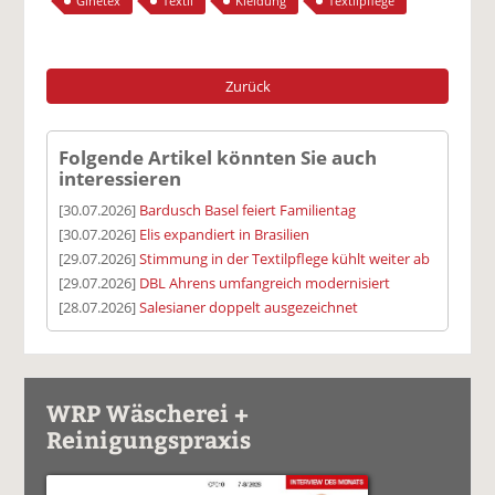
Ginetex
Textil
Kleidung
Textilpflege
Zurück
Folgende Artikel könnten Sie auch
interessieren
[30.07.2026]
Bardusch Basel feiert Familientag
[30.07.2026]
Elis expandiert in Brasilien
[29.07.2026]
Stimmung in der Textilpflege kühlt weiter ab
[29.07.2026]
DBL Ahrens umfangreich modernisiert
[28.07.2026]
Salesianer doppelt ausgezeichnet
WRP Wäscherei +
Reinigungspraxis