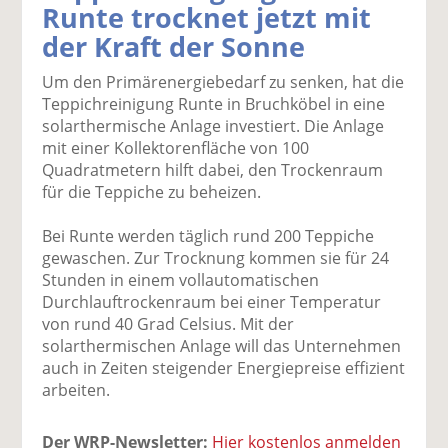
Runte trocknet jetzt mit
k
k
k
k
k
der Kraft der Sonne
el
el
el
el
el
a
t
a
p
D
Um den Primärenergiebedarf zu senken, hat die
uf
wi
uf
er
ru
Teppichreinigung Runte in Bruchköbel in eine
F
tt
Li
E
ck
solarthermische Anlage investiert. Die Anlage
ac
er
n
m
e
mit einer Kollektorenfläche von 100
e
n
k
ai
n
Quadratmetern hilft dabei, den Trockenraum
b
e
l
für die Teppiche zu beheizen.
o
di
v
o
n
er
Bei Runte werden täglich rund 200 Teppiche
k
te
se
gewaschen. Zur Trocknung kommen sie für 24
te
il
n
Stunden in einem vollautomatischen
il
e
d
Durchlauftrockenraum bei einer Temperatur
e
n
e
von rund 40 Grad Celsius. Mit der
n
n
solarthermischen Anlage will das Unternehmen
auch in Zeiten steigender Energiepreise effizient
arbeiten.
Der WRP-Newsletter:
Hier kostenlos anmelden