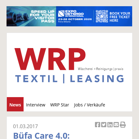
S
News
Interview
WRP Star
Jobs / Verkäufe
u
c
h
01.03.2017
Ar
Ar
Ar
Ar
Ar
e
Büfa Care 4.0:
ti
ti
ti
ti
ti