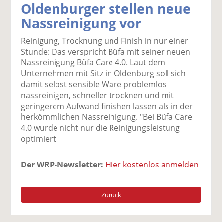
Oldenburger stellen neue
k
k
k
k
k
Nassreinigung vor
el
el
el
el
el
a
t
a
p
D
Reinigung, Trocknung und Finish in nur einer
uf
wi
uf
er
ru
Stunde: Das verspricht Büfa mit seiner neuen
F
tt
Li
E
ck
Nassreinigung Büfa Care 4.0. Laut dem
ac
er
n
m
e
Unternehmen mit Sitz in Oldenburg soll sich
e
n
k
ai
n
damit selbst sensible Ware problemlos
b
e
l
nassreinigen, schneller trocknen und mit
o
di
v
geringerem Aufwand finishen lassen als in der
o
n
er
herkömmlichen Nassreinigung. "Bei Büfa Care
k
te
se
4.0 wurde nicht nur die Reinigungsleistung
te
il
n
optimiert
il
e
d
e
n
e
n
n
Der WRP-Newsletter:
Hier kostenlos anmelden
Zurück