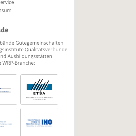
ervice
ssum
nde
rbände Gütegemeinschaften
sinstitute Qualitätsverbünde
und Ausbildungsstätten
ie WRP-Branche: