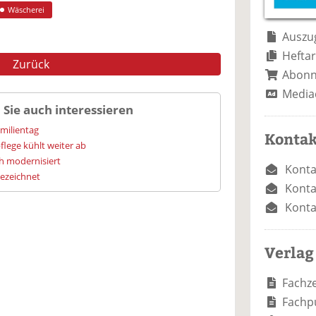
e
n
e
Wäscherei
n
n
Auszug
Heftar
Zurück
Abon
Media
 Sie auch interessieren
amilientag
Kontak
flege kühlt weiter ab
h modernisiert
Konta
gezeichnet
Konta
Konta
Verlag
Fachze
Fachp