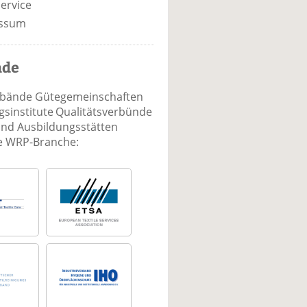
ervice
ssum
nde
rbände Gütegemeinschaften
sinstitute Qualitätsverbünde
und Ausbildungsstätten
ie WRP-Branche: