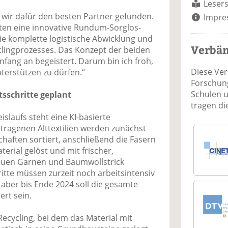
Lesers
n wir dafür den besten Partner gefunden.
Impre
eten eine innovative Rundum-Sorglos-
e komplette logistische Abwicklung und
Verbä
yclingprozesses. Das Konzept der beiden
fang an begeistert. Darum bin ich froh,
Diese Ve
nterstützen zu dürfen.“
Forschung
Schulen 
tsschritte geplant
tragen d
slaufs steht eine KI-basierte
tragenen Alttextilien werden zunächst
haften sortiert, anschließend die Fasern
erial gelöst und mit frischer,
euen Garnen und Baumwollstrick
ritte müssen zurzeit noch arbeitsintensiv
aber bis Ende 2024 soll die gesamte
rt sein.
ecycling, bei dem das Material mit