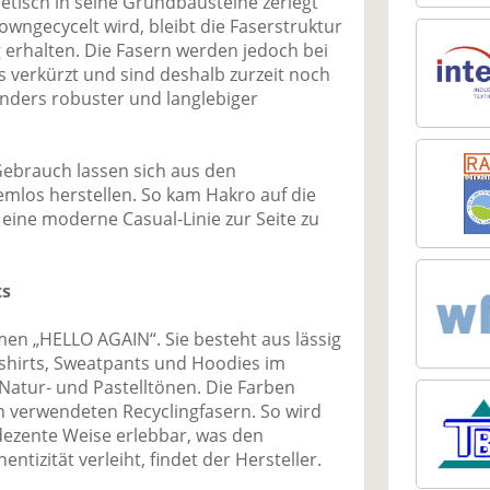
tisch in seine Grundbausteine zerlegt
wngecycelt wird, bleibt die Faserstruktur
 erhalten. Die Fasern werden jedoch bei
 verkürzt und sind deshalb zurzeit noch
onders robuster und langlebiger
 Gebrauch lassen sich aus den
emlos herstellen. So kam Hakro auf die
 eine moderne Casual-Linie zur Seite zu
ts
en „HELLO AGAIN“. Sie besteht aus lässig
tshirts, Sweatpants und Hoodies im
Natur- und Pastelltönen. Die Farben
n verwendeten Recyclingfasern. So wird
 dezente Weise erlebbar, was den
tizität verleiht, findet der Hersteller.