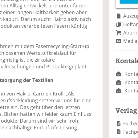
e
n
e
en Alltag entwickelt und unter fairen
n
n
z einer langen Haltbarkeit gehen aber
Auszug
ich kaputt. Darum sucht Hakro aktiv nach
Heftar
rodukten verarbeiteten Fasern künftig
Abon
Media
ehmen mit dem Faserrecycling-Start-up
hlossenen Wertstoffkreislauf für
Kontak
ristig ist die zirkuläre
rialmischungen und Produkte geplant.
Konta
tsorgung der Textilien
Konta
Konta
in von Hakro, Carmen Kroll: „Als
erufsbekleidung setzen wir uns für eine
tte ein. Das geht über den letzten
Verlag
s. Bisher hatten wir leider kaum Einfluss
rodukte. Darum sind wir sehr froh,
Fachze
ne nachhaltige End-of-Life-Lösung
Fachp