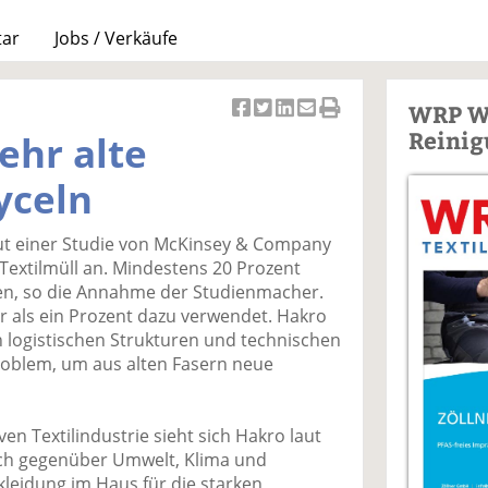
tar
Jobs / Verkäufe
WRP W
Ar
Ar
Ar
Ar
Ar
Reinig
ehr alte
ti
ti
ti
ti
ti
k
k
k
k
k
yceln
el
el
el
el
el
a
t
a
p
D
laut einer Studie von McKinsey & Company
uf
wi
uf
er
ru
Textilmüll an. Mindestens 20 Prozent
F
tt
Li
E
ck
en, so die Annahme der Studienmacher.
ac
er
n
m
e
r als ein Prozent dazu verwendet. Hakro
e
n
k
ai
n
n logistischen Strukturen und technischen
b
e
l
roblem, um aus alten Fasern neue
o
di
v
o
n
er
k
te
se
ven Textilindustrie sieht sich Hakro laut
te
il
n
ich gegenüber Umwelt, Klima und
il
e
d
kleidung im Haus für die starken