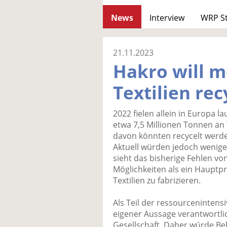
News
Interview
WRP S
21.11.2023
Hakro will m
Textilien rec
2022 fielen allein in Europa 
etwa 7,5 Millionen Tonnen an 
davon könnten recycelt werd
Aktuell würden jedoch wenige
sieht das bisherige Fehlen vo
Möglichkeiten als ein Hauptp
Textilien zu fabrizieren.
Als Teil der ressourcenintensi
eigener Aussage verantwortl
Gesellschaft. Daher würde Be