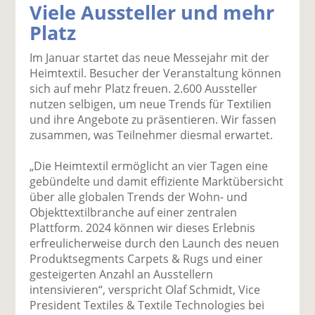
Viele Aussteller und mehr
k
k
k
k
k
Platz
el
el
el
el
el
a
t
a
p
D
Im Januar startet das neue Messejahr mit der
uf
wi
uf
er
ru
Heimtextil. Besucher der Veranstaltung können
F
tt
Li
E
ck
sich auf mehr Platz freuen. 2.600 Aussteller
ac
er
n
m
e
nutzen selbigen, um neue Trends für Textilien
e
n
k
ai
n
und ihre Angebote zu präsentieren. Wir fassen
b
e
l
zusammen, was Teilnehmer diesmal erwartet.
o
di
v
o
n
er
„Die Heimtextil ermöglicht an vier Tagen eine
k
te
se
gebündelte und damit effiziente Marktübersicht
te
il
n
über alle globalen Trends der Wohn- und
il
e
d
Objekttextilbranche auf einer zentralen
e
n
e
Plattform. 2024 können wir dieses Erlebnis
n
n
erfreulicherweise durch den Launch des neuen
Produktsegments Carpets & Rugs und einer
gesteigerten Anzahl an Ausstellern
intensivieren“, verspricht Olaf Schmidt, Vice
President Textiles & Textile Technologies bei