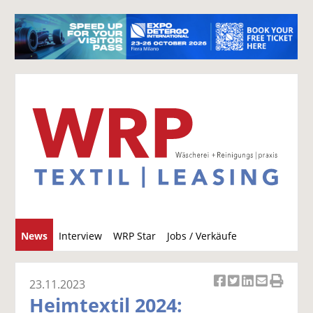
S
News
Interview
WRP Star
Jobs / Verkäufe
u
c
h
23.11.2023
Ar
Ar
Ar
Ar
Ar
e
Heimtextil 2024:
ti
ti
ti
ti
ti