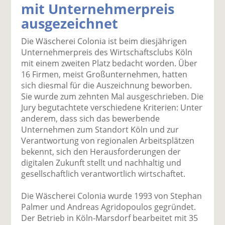
mit Unternehmerpreis
k
k
k
k
k
ausgezeichnet
el
el
el
el
el
a
t
a
p
D
Die Wäscherei Colonia ist beim diesjährigen
uf
wi
uf
er
ru
Unternehmerpreis des Wirtschaftsclubs Köln
F
tt
Li
E
ck
mit einem zweiten Platz bedacht worden. Über
ac
er
n
m
e
16 Firmen, meist Großunternehmen, hatten
e
n
k
ai
n
sich diesmal für die Auszeichnung beworben.
b
e
l
Sie wurde zum zehnten Mal ausgeschrieben. Die
o
di
v
Jury begutachtete verschiedene Kriterien: Unter
o
n
er
anderem, dass sich das bewerbende
k
te
se
Unternehmen zum Standort Köln und zur
te
il
n
Verantwortung von regionalen Arbeitsplätzen
il
e
d
bekennt, sich den Herausforderungen der
e
n
e
digitalen Zukunft stellt und nachhaltig und
n
n
gesellschaftlich verantwortlich wirtschaftet.
Die Wäscherei Colonia wurde 1993 von Stephan
Palmer und Andreas Agridopoulos gegründet.
Der Betrieb in Köln-Marsdorf bearbeitet mit 35