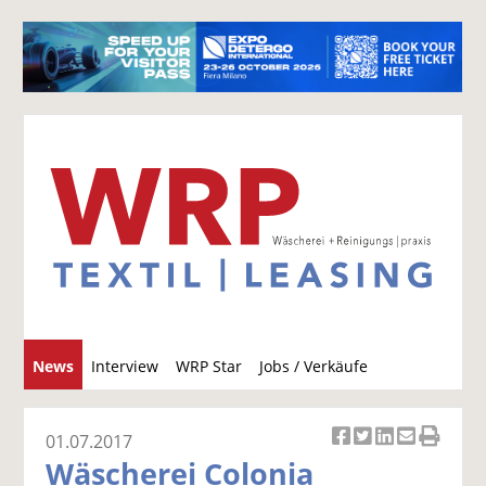
S
News
Interview
WRP Star
Jobs / Verkäufe
u
c
h
01.07.2017
Ar
Ar
Ar
Ar
Ar
e
Wäscherei Colonia
ti
ti
ti
ti
ti