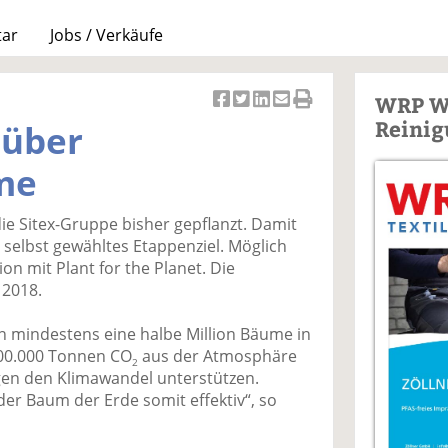
tar
Jobs / Verkäufe
WRP W
Ar
Ar
Ar
Ar
Ar
Reinig
 über
ti
ti
ti
ti
ti
k
k
k
k
k
me
el
el
el
el
el
a
t
a
p
D
ie Sitex-Gruppe bisher gepflanzt. Damit
uf
wi
uf
er
ru
n selbst gewähltes Etappenziel. Möglich
F
tt
Li
E
ck
on mit Plant for the Planet. Die
ac
er
n
m
e
 2018.
e
n
k
ai
n
b
e
l
n mindestens eine halbe Million Bäume in
o
di
v
 100.000 Tonnen CO
aus der Atmosphäre
o
n
er
2
en den Klimawandel unterstützen.
k
te
se
der Baum der Erde somit effektiv“, so
te
il
n
il
e
d