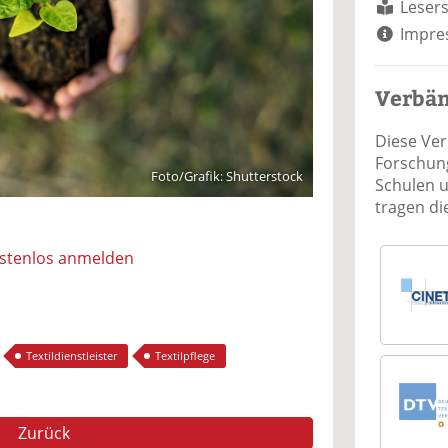
Lesers
Impre
Verbä
Diese Ve
Forschung
Foto/Grafik: Shutterstock
Schulen 
tragen d
ostenlos anmelden
Textildienstleister
Textilpflege
Zurück