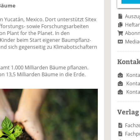
e
n
e
 Bäume
n
n
Auszug
 Yucatán, Mexico. Dort unterstützt Sitex
Heftar
fforstungs- sowie Forschungsarbeiten
Abon
n Plant for the Planet. In den
 Kinder beim Start eigener Baumpflanz-
Media
und sich gegenseitig zu Klimabotschaftern
Kontak
esamt 1.000 Milliarden Bäume pflanzen.
on 13,5 Milliarden Bäume in die Erde.
Konta
Konta
Konta
Verlag
Fachze
Fachp