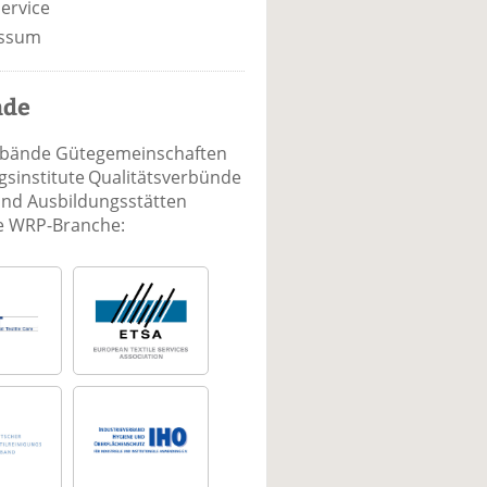
ervice
ssum
nde
rbände Gütegemeinschaften
sinstitute Qualitätsverbünde
und Ausbildungsstätten
ie WRP-Branche: