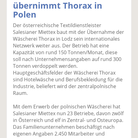
übernimmt Thorax in
k
k
k
k
k
Polen
el
el
el
el
el
a
t
a
p
D
Der österreichische Textildienstleister
uf
wi
uf
er
ru
Salesianer Miettex baut mit der Übernahme der
F
tt
Li
E
ck
Wäscherei Thorax in Lodz sein internationales
ac
er
n
m
e
Netzwerk weiter aus. Der Betrieb hat eine
e
n
k
ai
n
Kapazität von rund 150 Tonnen/Monat, diese
b
e
l
soll nach Unternehmensangaben auf rund 300
o
di
v
Tonnen verdoppelt werden.
o
n
er
Hauptgeschäftsfelder der Wäscherei Thorax
k
te
se
sind Hotelwäsche und Berufsbekleidung für die
te
il
n
Industrie, beliefert wird der zentralpolnische
il
e
d
Raum.
e
n
e
n
n
Mit dem Erwerb der polnischen Wäscherei hat
Salesianer Miettex nun 23 Betriebe, davon zwölf
in Österreich und elf in Zentral- und Osteuropa.
Das Familienunternehmen beschäftigt nach
eigenen Angaben 2.450 Mitarbeiter und