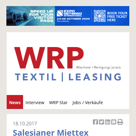
S
News
Interview
WRP Star
Jobs / Verkäufe
u
c
h
18.10.2017
Ar
Ar
Ar
Ar
Ar
e
Salesianer Miettex
ti
ti
ti
ti
ti