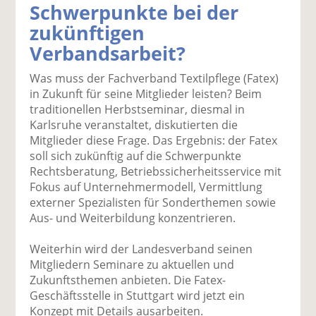
Schwerpunkte bei der
k
k
k
k
k
zukünftigen
el
el
el
el
el
a
t
a
p
D
Verbandsarbeit?
uf
wi
uf
er
ru
F
tt
Li
E
ck
Was muss der Fachverband Textilpflege (Fatex)
ac
er
n
m
e
in Zukunft für seine Mitglieder leisten? Beim
e
n
k
ai
n
traditionellen Herbstseminar, diesmal in
b
e
l
Karlsruhe veranstaltet, diskutierten die
o
di
v
Mitglieder diese Frage. Das Ergebnis: der Fatex
o
n
er
soll sich zukünftig auf die Schwerpunkte
k
te
se
Rechtsberatung, Betriebssicherheitsservice mit
te
il
n
Fokus auf Unternehmermodell, Vermittlung
il
e
d
externer Spezialisten für Sonderthemen sowie
e
n
e
Aus- und Weiterbildung konzentrieren.
n
n
Weiterhin wird der Landesverband seinen
Mitgliedern Seminare zu aktuellen und
Zukunftsthemen anbieten. Die Fatex-
Geschäftsstelle in Stuttgart wird jetzt ein
Konzept mit Details ausarbeiten.