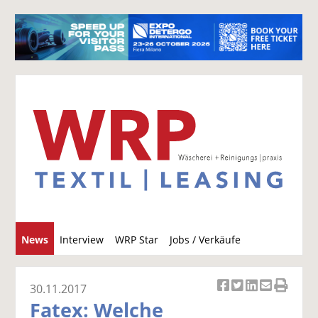
S
News
Interview
WRP Star
Jobs / Verkäufe
u
c
h
30.11.2017
Ar
Ar
Ar
Ar
Ar
e
Fatex: Welche
ti
ti
ti
ti
ti