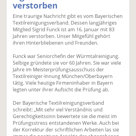
verstorben
k
k
k
k
k
el
el
el
el
el
Eine traurige Nachricht gibt es vom Bayerischen
a
t
a
p
D
Textilreinigungsverband. Dessen langjähriges
uf
wi
uf
er
ru
Mitglied Sigrid Funck ist am 16. Januar mit 83
F
tt
Li
E
ck
Jahren verstorben. Unser Mitgefühl gehört
ac
er
n
m
e
ihren Hinterbliebenen und Freunden.
e
n
k
ai
n
b
e
l
Funck war Seniorchefin der Würmtalreinigung.
o
di
v
Selbige gründete sie vor 60 Jahren. Sie war viele
o
n
er
Jahre im Meisterprüfungsausschuss der
k
te
se
Textilreiniger-Innung München/Oberbayern
te
il
n
tätig. Viele heutige Firmeninhaber in Bayern
il
e
d
legten unter ihrer Aufsicht die Prüfung ab.
e
n
e
n
n
Der Bayerische Textilreinigungsverband
schreibt: „Mit sehr viel Verständnis und
Gerechtigkeitssinn bewertete sie die meist im
Prüfungsstress entstandenen Werke. Auch bei
der Korrektur der schriftlichen Arbeiten las sie