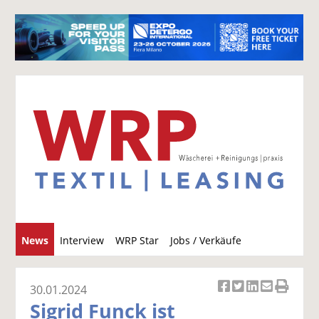
S
News
Interview
WRP Star
Jobs / Verkäufe
u
c
h
30.01.2024
Ar
Ar
Ar
Ar
Ar
e
Sigrid Funck ist
ti
ti
ti
ti
ti