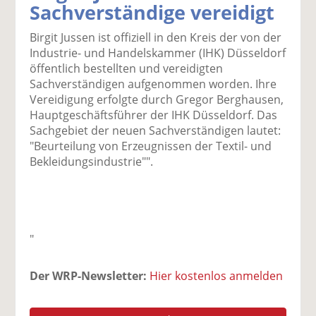
Sachverständige vereidigt
k
k
k
k
k
el
el
el
el
el
Birgit Jussen ist offiziell in den Kreis der von der
a
t
a
p
D
Industrie- und Handelskammer (IHK) Düsseldorf
uf
wi
uf
er
ru
öffentlich bestellten und vereidigten
F
tt
Li
E
ck
Sachverständigen aufgenommen worden. Ihre
ac
er
n
m
e
Vereidigung erfolgte durch Gregor Berghausen,
e
n
k
ai
n
Hauptgeschäftsführer der IHK Düsseldorf. Das
b
e
l
Sachgebiet der neuen Sachverständigen lautet:
o
di
v
"Beurteilung von Erzeugnissen der Textil- und
o
n
er
Bekleidungsindustrie"".
k
te
se
te
il
n
il
e
d
e
n
e
n
n
"
Der WRP-Newsletter:
Hier kostenlos anmelden