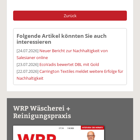
Zurück
Folgende Artikel könnten Sie auch
interessieren
[24.07.2026]
Neuer Bericht zur Nachhaltigkeit von
Salesianer online
[23.07.2026]
EcoVadis bewertet DBL mit Gold
[22.07.2026]
Carrington Textiles meldet weitere Erfolge für
Nachhaltigkeit
WRP Wäscherei +
Reinigungspraxis