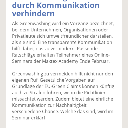
durch Kommunikation
k
k
k
k
k
verhindern
el
el
el
el
el
a
t
a
p
D
Als Greenwashing wird ein Vorgang bezeichnet,
uf
wi
uf
er
ru
bei dem Unternehmen, Organisationen oder
F
tt
Li
E
ck
Privatleute sich umweltfreundlicher darstellen,
ac
er
n
m
e
als sie sind. Eine transparente Kommunikation
e
n
k
ai
n
hilft dabei, das zu verhindern. Passende
b
e
l
Ratschläge erhalten Teilnehmer eines Online-
o
di
v
Seminars der Maxtex Academy Ende Februar.
o
n
er
k
te
se
Greenwashing zu vermeiden hilft nicht nur dem
te
il
n
eigenen Ruf. Gesetzliche Vorgaben auf
il
e
d
Grundlage der EU-Green Claims können künftig
e
n
e
auch zu Strafen führen, wenn die Richtlinien
n
n
missachtet werden. Zudem bietet eine ehrliche
Kommunikation zur Nachhaltigkeit
verschiedene Chance. Welche das sind, wird im
Seminar erklärt.