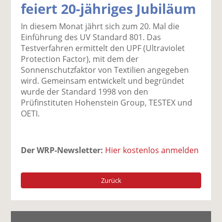
feiert 20-jähriges Jubiläum
k
k
k
k
k
el
el
el
el
el
In diesem Monat jährt sich zum 20. Mal die
a
t
a
p
D
Einführung des UV Standard 801. Das
uf
wi
uf
er
ru
Testverfahren ermittelt den UPF (Ultraviolet
F
tt
Li
E
ck
Protection Factor), mit dem der
ac
er
n
m
e
Sonnenschutzfaktor von Textilien angegeben
e
n
k
ai
n
wird. Gemeinsam entwickelt und begründet
b
e
l
wurde der Standard 1998 von den
o
di
v
Prüfinstituten Hohenstein Group, TESTEX und
o
n
er
OETI.
k
te
se
te
il
n
il
e
d
Der WRP-Newsletter:
Hier kostenlos anmelden
e
n
e
n
n
Zurück