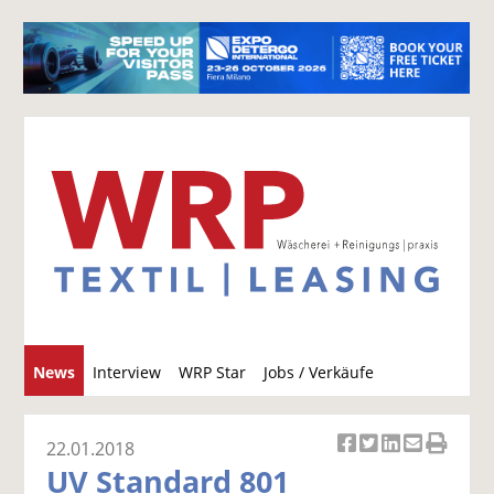
S
News
Interview
WRP Star
Jobs / Verkäufe
u
c
h
22.01.2018
Ar
Ar
Ar
Ar
Ar
e
UV Standard 801
ti
ti
ti
ti
ti