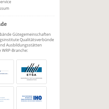
ervice
ssum
nde
rbände Gütegemeinschaften
sinstitute Qualitätsverbünde
und Ausbildungsstätten
ie WRP-Branche: