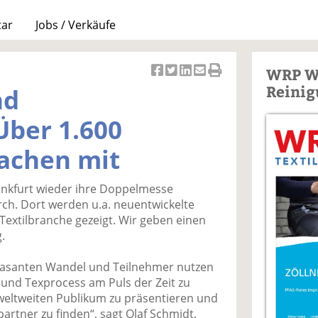
tar
Jobs / Verkäufe
WRP W
Ar
Ar
Ar
Ar
Ar
Reinig
nd
ti
ti
ti
ti
ti
k
k
k
k
k
Über 1.600
el
el
el
el
el
a
t
a
p
D
machen mit
uf
wi
uf
er
ru
F
tt
Li
E
ck
rankfurt wieder ihre Doppelmesse
ac
er
n
m
e
rch. Dort werden u.a. neuentwickelte
e
n
k
ai
n
Textilbranche gezeigt. Wir geben einen
b
e
l
.
o
di
v
o
n
er
 rasanten Wandel und Teilnehmer nutzen
k
te
se
l und Texprocess am Puls der Zeit zu
te
il
n
weltweiten Publikum zu präsentieren und
il
e
d
rtner zu finden“, sagt Olaf Schmidt,