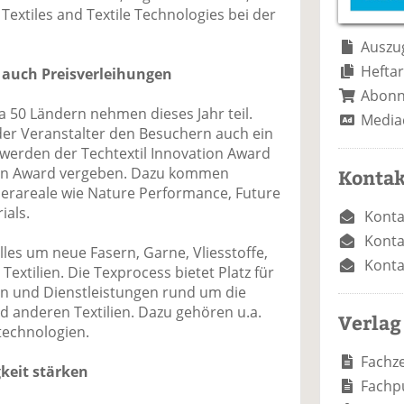
e
n
e
Textiles and Textile Technologies bei der
n
n
Auszug
Heftar
uch Preisverleihungen
Abon
a 50 Ländern nehmen dieses Jahr teil.
Media
er Veranstalter den Besuchern auch ein
rden der Techtextil Innovation Award
ion Award vergeben. Dazu kommen
Kontak
erareale wie Nature Performance, Future
ials.
Konta
Konta
alles um neue Fasern, Garne, Vliesstoffe,
Konta
extilien. Die Texprocess bietet Platz für
n und Dienstleistungen rund um die
d anderen Textilien. Dazu gehören u.a.
Verlag
technologien.
Fachze
gkeit stärken
Fachp