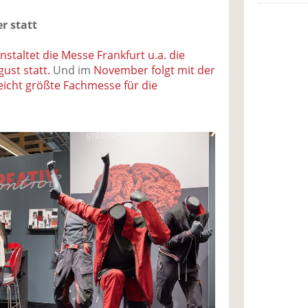
r statt
taltet die Messe Frankfurt u.a. die
gust statt.
Und im
November folgt mit der
leicht größte Fachmesse für die