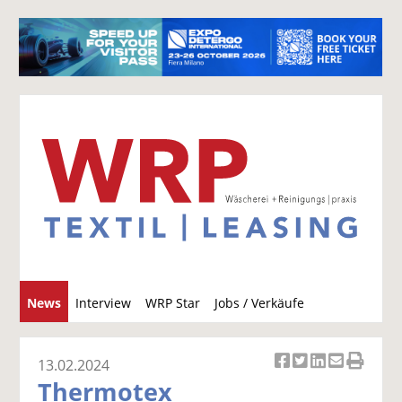
S
News
Interview
WRP Star
Jobs / Verkäufe
u
c
h
13.02.2024
Ar
Ar
Ar
Ar
Ar
e
Thermotex
ti
ti
ti
ti
ti