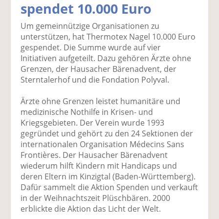
spendet 10.000 Euro
k
k
k
k
k
el
el
el
el
el
Um gemeinnützige Organisationen zu
a
t
a
p
D
unterstützen, hat Thermotex Nagel 10.000 Euro
uf
wi
uf
er
ru
gespendet. Die Summe wurde auf vier
F
tt
Li
E
ck
Initiativen aufgeteilt. Dazu gehören Ärzte ohne
ac
er
n
m
e
Grenzen, der Hausacher Bärenadvent, der
e
n
k
ai
n
Sterntalerhof und die Fondation Polyval.
b
e
l
o
di
v
Ärzte ohne Grenzen leistet humanitäre und
o
n
er
medizinische Nothilfe in Krisen- und
k
te
se
Kriegsgebieten. Der Verein wurde 1993
te
il
n
gegründet und gehört zu den 24 Sektionen der
il
e
d
internationalen Organisation Médecins Sans
e
n
e
Frontières. Der Hausacher Bärenadvent
n
n
wiederum hilft Kindern mit Handicaps und
deren Eltern im Kinzigtal (Baden-Württemberg).
Dafür sammelt die Aktion Spenden und verkauft
in der Weihnachtszeit Plüschbären. 2000
erblickte die Aktion das Licht der Welt.