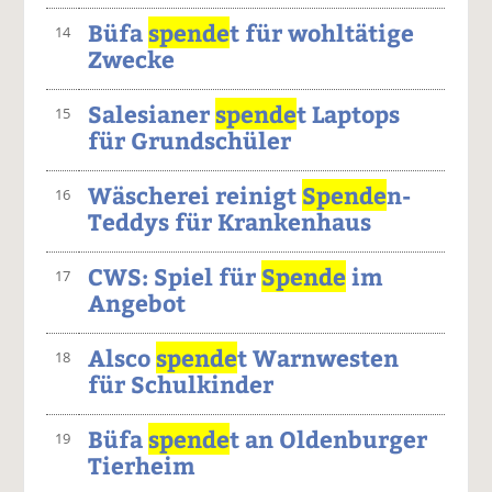
Büfa
spende
t für wohltätige
14
Zwecke
Salesianer
spende
t Laptops
15
für Grundschüler
Wäscherei reinigt
Spende
n-
16
Teddys für Krankenhaus
CWS: Spiel für
Spende
im
17
Angebot
Alsco
spende
t Warnwesten
18
für Schulkinder
Büfa
spende
t an Oldenburger
19
Tierheim