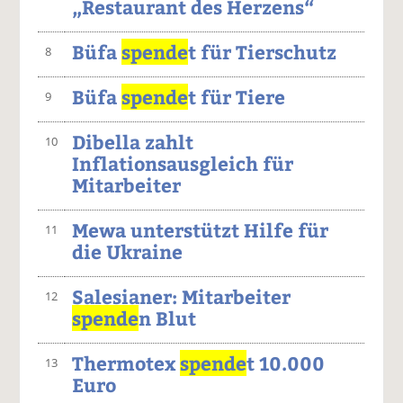
„Restaurant des Herzens“
Büfa
spende
t für Tierschutz
8
Büfa
spende
t für Tiere
9
Dibella zahlt
10
Inflationsausgleich für
Mitarbeiter
Mewa unterstützt Hilfe für
11
die Ukraine
Salesianer: Mitarbeiter
12
spende
n Blut
Thermotex
spende
t 10.000
13
Euro