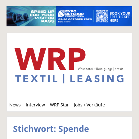
S
News
Interview
WRP Star
Jobs / Verkäufe
u
c
h
Stichwort: Spende
e