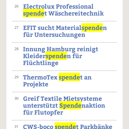
Electrolux Professional
26
spende
t Wäschereitechnik
EFIT sucht Material
spende
n
27
für Untersuchungen
Innung Hamburg reinigt
28
Kleider
spende
n für
Flüchtlinge
ThermoTex
spende
t an
29
Projekte
Greif Textile Mietsysteme
30
unterstützt
Spende
naktion
für Flutopfer
CWS-boco
spende
t Parkbänke
31