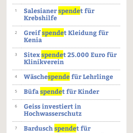
Salesianer
spende
t für
1
Krebshilfe
Greif
spende
t Kleidung für
2
Kenia
Sitex
spende
t 25.000 Euro für
3
Klinikverein
Wäsche
spende
für Lehrlinge
4
Büfa
spende
t für Kinder
5
Geiss investiert in
6
Hochwasserschutz
Bardusch
spende
t für
7