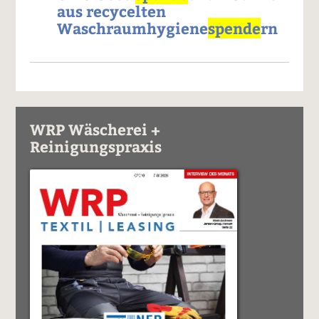
aus recycelten
Waschraumhygiene
spende
rn
WRP Wäscherei +
Reinigungspraxis