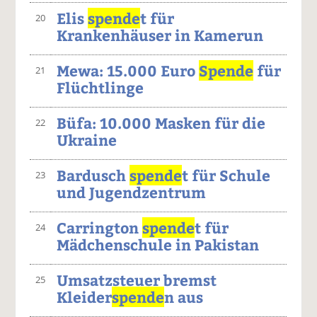
Elis
spende
t für
20
Krankenhäuser in Kamerun
Mewa: 15.000 Euro
Spende
für
21
Flüchtlinge
Büfa: 10.000 Masken für die
22
Ukraine
Bardusch
spende
t für Schule
23
und Jugendzentrum
Carrington
spende
t für
24
Mädchenschule in Pakistan
Umsatzsteuer bremst
25
Kleider
spende
n aus