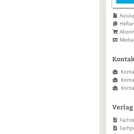
e
n
e
n
n
Auszug
Heftar
Abon
Media
Kontak
Konta
Konta
Konta
Verlag
Fachze
Fachp