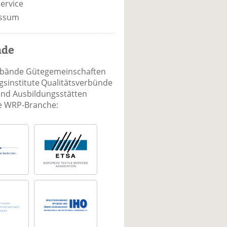
ervice
ssum
nde
rbände Gütegemeinschaften
sinstitute Qualitätsverbünde
und Ausbildungsstätten
ie WRP-Branche: