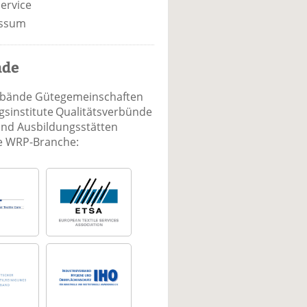
ervice
ssum
nde
rbände Gütegemeinschaften
sinstitute Qualitätsverbünde
und Ausbildungsstätten
ie WRP-Branche: