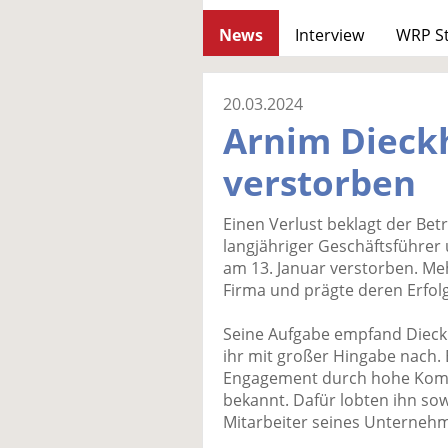
News
Interview
WRP S
20.03.2024
Arnim Dieckh
verstorben
Einen Verlust beklagt der Bet
langjähriger Geschäftsführer 
am 13. Januar verstorben. Mehr
Firma und prägte deren Erfol
Seine Aufgabe empfand Dieckh
ihr mit großer Hingabe nach. 
Engagement durch hohe Kompe
bekannt. Dafür lobten ihn sow
Mitarbeiter seines Unterneh