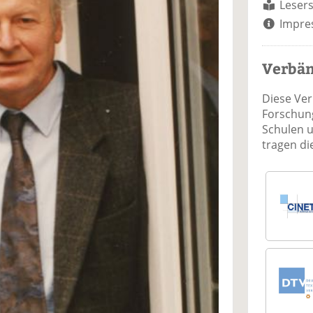
Lesers
Impre
Verbä
Diese Ve
Forschung
Schulen 
tragen d