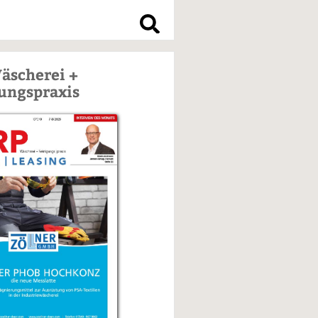
S
u
äscherei +
c
h
ungspraxis
e