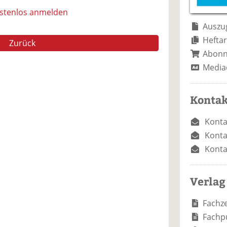
e
n
e
n
n
ostenlos anmelden
Auszug
Heftar
Zurück
Abon
Media
Kontak
Konta
Konta
Konta
Verlag
Fachze
Fachp