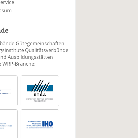
ervice
ssum
nde
rbände Gütegemeinschaften
sinstitute Qualitätsverbünde
und Ausbildungsstätten
ie WRP-Branche: