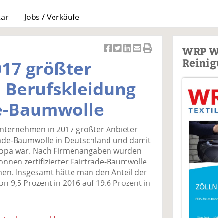
tar
Jobs / Verkäufe
WRP W
Ar
Ar
Ar
Ar
Ar
Reinig
017 größter
ti
ti
ti
ti
ti
k
k
k
k
k
 Berufskleidung
el
el
el
el
el
a
t
a
p
D
de-Baumwolle
uf
wi
uf
er
ru
F
tt
Li
E
ck
nternehmen in 2017 größter Anbieter
ac
er
n
m
e
rade-Baumwolle in Deutschland und damit
e
n
k
ai
n
uropa war. Nach Firmenangaben wurden
b
e
l
Tonnen zertifizierter Fairtrade-Baumwolle
o
di
v
en. Insgesamt hätte man den Anteil der
o
n
er
n 9,5 Prozent in 2016 auf 19.6 Prozent in
k
te
se
te
il
n
il
e
d