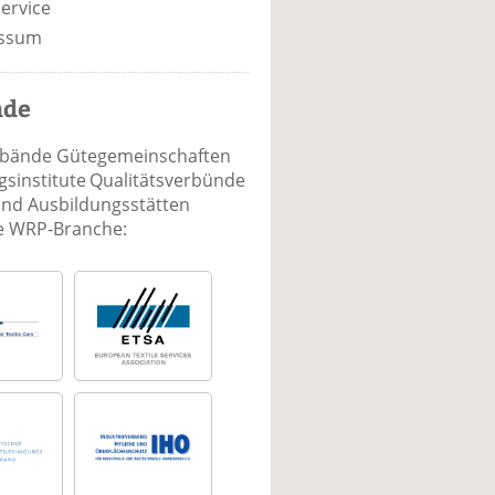
ervice
ssum
nde
rbände Gütegemeinschaften
sinstitute Qualitätsverbünde
und Ausbildungsstätten
ie WRP-Branche: