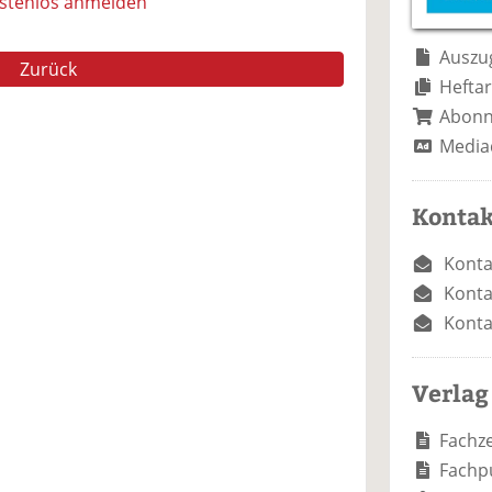
e
n
e
ostenlos anmelden
n
n
Auszug
Zurück
Heftar
Abon
Media
Kontak
Konta
Konta
Konta
Verlag
Fachze
Fachp