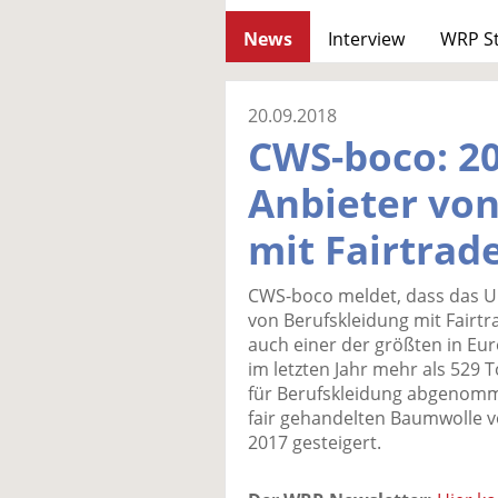
News
Interview
WRP S
20.09.2018
CWS-boco: 2
Anbieter von
mit Fairtra
CWS-boco meldet, dass das U
von Berufskleidung mit Fairt
auch einer der größten in E
im letzten Jahr mehr als 529 
für Berufskleidung abgenomm
fair gehandelten Baumwolle vo
2017 gesteigert.