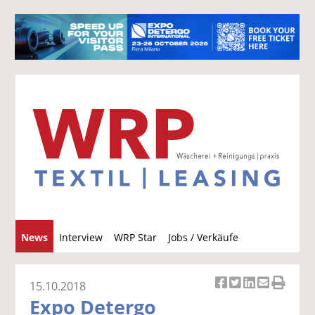
S
News
Interview
WRP Star
Jobs / Verkäufe
u
c
h
15.10.2018
Ar
Ar
Ar
Ar
Ar
e
Expo Detergo
ti
ti
ti
ti
ti