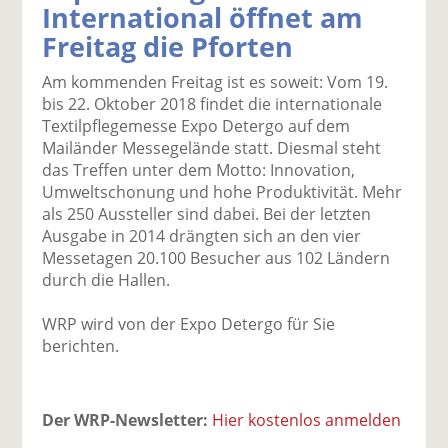
International öffnet am
k
k
k
k
k
Freitag die Pforten
el
el
el
el
el
a
t
a
p
D
Am kommenden Freitag ist es soweit: Vom 19.
uf
wi
uf
er
ru
bis 22. Oktober 2018 findet die internationale
F
tt
Li
E
ck
Textilpflegemesse Expo Detergo auf dem
ac
er
n
m
e
Mailänder Messegelände statt. Diesmal steht
e
n
k
ai
n
das Treffen unter dem Motto: Innovation,
b
e
l
Umweltschonung und hohe Produktivität. Mehr
o
di
v
als 250 Aussteller sind dabei. Bei der letzten
o
n
er
Ausgabe in 2014 drängten sich an den vier
k
te
se
Messetagen 20.100 Besucher aus 102 Ländern
te
il
n
durch die Hallen.
il
e
d
e
n
e
WRP wird von der Expo Detergo für Sie
n
n
berichten.
Der WRP-Newsletter:
Hier kostenlos anmelden