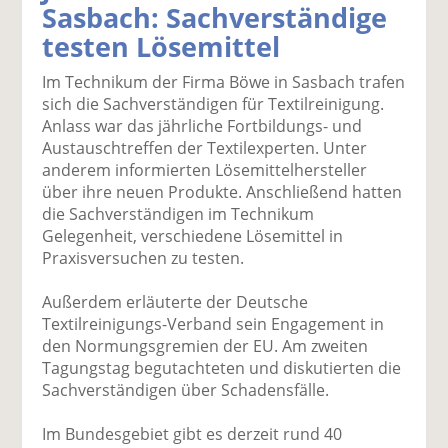
Sasbach: Sachverständige
k
k
k
k
k
testen Lösemittel
el
el
el
el
el
a
t
a
p
D
Im Technikum der Firma Böwe in Sasbach trafen
uf
wi
uf
er
ru
sich die Sachverständigen für Textilreinigung.
F
tt
Li
E
ck
Anlass war das jährliche Fortbildungs- und
ac
er
n
m
e
Austauschtreffen der Textilexperten. Unter
e
n
k
ai
n
anderem informierten Lösemittelhersteller
b
e
l
über ihre neuen Produkte. Anschließend hatten
o
di
v
die Sachverständigen im Technikum
o
n
er
Gelegenheit, verschiedene Lösemittel in
k
te
se
Praxisversuchen zu testen.
te
il
n
il
e
d
Außerdem erläuterte der Deutsche
e
n
e
Textilreinigungs-Verband sein Engagement in
n
n
den Normungsgremien der EU. Am zweiten
Tagungstag begutachteten und diskutierten die
Sachverständigen über Schadensfälle.
Im Bundesgebiet gibt es derzeit rund 40