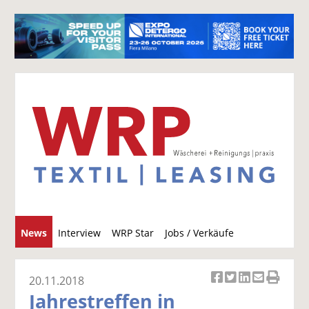
S
News
Interview
WRP Star
Jobs / Verkäufe
u
c
h
20.11.2018
Ar
Ar
Ar
Ar
Ar
e
Jahrestreffen in
ti
ti
ti
ti
ti