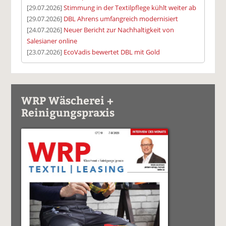
[29.07.2026]
Stimmung in der Textilpflege kühlt weiter ab
[29.07.2026]
DBL Ahrens umfangreich modernisiert
[24.07.2026]
Neuer Bericht zur Nachhaltigkeit von
Salesianer online
[23.07.2026]
EcoVadis bewertet DBL mit Gold
WRP Wäscherei +
Reinigungspraxis