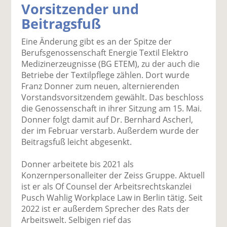
Vorsitzender und
k
k
k
k
k
Beitragsfuß
el
el
el
el
el
a
t
a
p
D
Eine Änderung gibt es an der Spitze der
uf
wi
uf
er
ru
Berufsgenossenschaft Energie Textil Elektro
F
tt
Li
E
ck
Medizinerzeugnisse (BG ETEM), zu der auch die
ac
er
n
m
e
Betriebe der Textilpflege zählen. Dort wurde
e
n
k
ai
n
Franz Donner zum neuen, alternierenden
b
e
l
Vorstandsvorsitzendem gewählt. Das beschloss
o
di
v
die Genossenschaft in ihrer Sitzung am 15. Mai.
o
n
er
Donner folgt damit auf Dr. Bernhard Ascherl,
k
te
se
der im Februar verstarb. Außerdem wurde der
te
il
n
Beitragsfuß leicht abgesenkt.
il
e
d
e
n
e
Donner arbeitete bis 2021 als
n
n
Konzernpersonalleiter der Zeiss Gruppe. Aktuell
ist er als Of Counsel der Arbeitsrechtskanzlei
Pusch Wahlig Workplace Law in Berlin tätig. Seit
2022 ist er außerdem Sprecher des Rats der
Arbeitswelt. Selbigen rief das