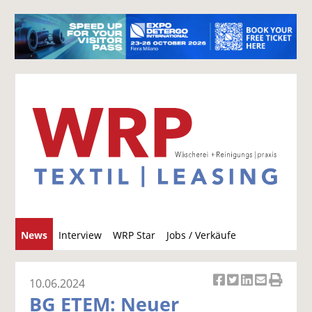
S
News
Interview
WRP Star
Jobs / Verkäufe
u
c
h
10.06.2024
Ar
Ar
Ar
Ar
Ar
e
BG ETEM: Neuer
ti
ti
ti
ti
ti