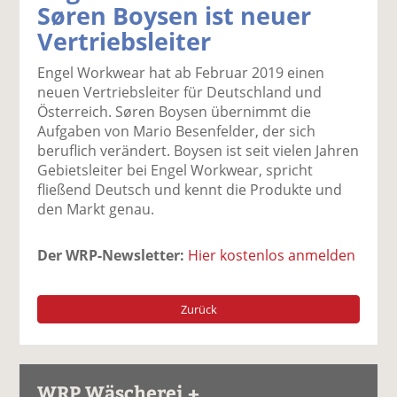
Søren Boysen ist neuer
k
k
k
k
k
Vertriebsleiter
el
el
el
el
el
a
t
a
p
D
Engel Workwear hat ab Februar 2019 einen
uf
wi
uf
er
ru
neuen Vertriebsleiter für Deutschland und
F
tt
Li
E
ck
Österreich. Søren Boysen übernimmt die
ac
er
n
m
e
Aufgaben von Mario Besenfelder, der sich
e
n
k
ai
n
beruflich verändert. Boysen ist seit vielen Jahren
b
e
l
Gebietsleiter bei Engel Workwear, spricht
o
di
v
fließend Deutsch und kennt die Produkte und
o
n
er
den Markt genau.
k
te
se
te
il
n
il
e
d
Der WRP-Newsletter:
Hier kostenlos anmelden
e
n
e
n
n
Zurück
WRP Wäscherei +