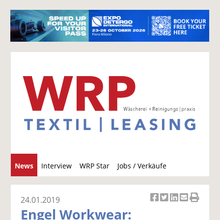
S
News
Interview
WRP Star
Jobs / Verkäufe
u
c
h
24.01.2019
Ar
Ar
Ar
Ar
Ar
e
Engel Workwear:
ti
ti
ti
ti
ti