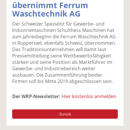
übernimmt Ferrum
k
k
k
k
k
Waschtechnik AG
el
el
el
el
el
a
t
a
p
D
Der Schweizer Spezialist für Gewerbe- und
uf
wi
uf
er
ru
Industriemaschinen Schulthess Maschinen hat
F
tt
Li
E
ck
zum Jahresbeginn die Ferrum Waschtechnik AG
ac
er
n
m
e
in Rupperswil, ebenfalls Schweiz, übernommen.
e
n
k
ai
n
Das Traditionsunternehmen will damit laut
b
e
l
Pressemitteilung seine Wettbewerbsfähigkeit
o
di
v
stärken und seine Position als Marktführer im
o
n
er
Gewerbe- und Industriebereich weiter
k
te
se
ausbauen. Die Zusammenführung beider
te
il
n
Firmen soll bis Mitte 2019 abgeschlossen sein.
il
e
d
e
n
e
n
n
Der WRP-Newsletter:
Hier kostenlos anmelden
Zurück