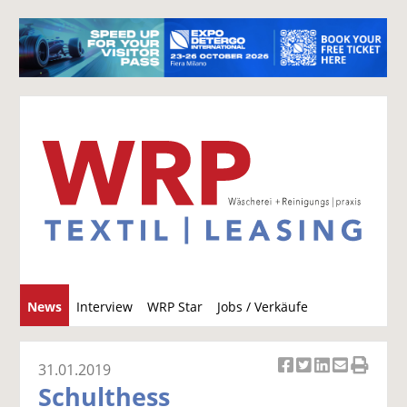
S
News
Interview
WRP Star
Jobs / Verkäufe
u
c
h
31.01.2019
Ar
Ar
Ar
Ar
Ar
e
Schulthess
ti
ti
ti
ti
ti