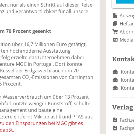
e
n
e
en, nur als einen Schritt auf dieser Reise.
n
n
nz und Verantwortlichkeit für all unsere
Auszug
Heftar
um 70 Prozent gesenkt
Abon
Media
ition über 16,7 Millionen Euro getätigt,
rten hochmoderne Ausstattung
rfolg erzielte das Unternehmen dabei
Kontak
enture MGC in Portugal. Dort konnte
Kessel der Erdgasverbrauch um 70
Konta
 gesamten CO
-Emissionen von Carrington
Konta
2
 Prozent.
Konta
 Wasserverbrauch um über 13 Prozent
bfall, nutzte weinger Kunststoff, schulte
Verlag
management und baute eine
ztere entfernt Mikroplastik und PFAS aus
Fachze
 zu den Einsparungen bei MGC gibt es
Fachp
6dap5t.