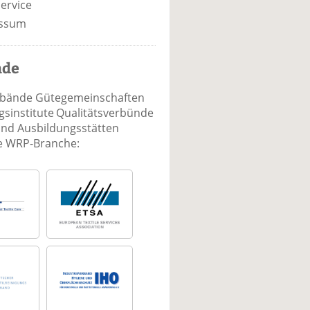
ervice
ssum
nde
rbände Gütegemeinschaften
sinstitute Qualitätsverbünde
und Ausbildungsstätten
ie WRP-Branche: