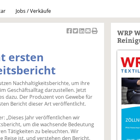
tar
Jobs / Verkäufe
WRP W
Ar
Ar
Ar
Ar
Ar
Reinig
ti
ti
ti
ti
ti
k
k
k
k
k
ht ersten
el
el
el
el
el
a
t
a
p
D
itsbericht
uf
wi
uf
er
ru
F
tt
Li
E
ck
en Nachhaltigkeitsberichte, um ihre
ac
er
n
m
e
im Geschäftsalltag darzustellen. Jetzt
e
n
k
ai
n
les dazu. Der Produzent von Gewebe für
b
e
l
ten Bericht dieser Art veröffentlicht.
o
di
v
o
n
er
r: „Dieses Jahr veröffentlichen wir
k
te
se
itsbericht, um die wachsende Bedeutung
te
il
n
ren Tätigkeiten zu beleuchten. Wir
il
e
d
e Reise ist, und verstehen den Bericht,