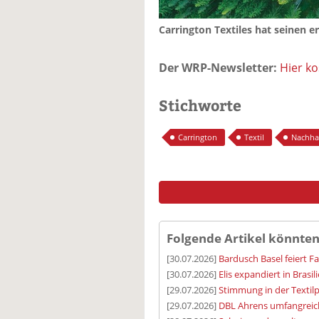
Carrington Textiles hat seinen e
Der WRP-Newsletter:
Hier k
Stichworte
Carrington
Textil
Nachhal
Folgende Artikel könnten
[30.07.2026]
Bardusch Basel feiert F
[30.07.2026]
Elis expandiert in Brasil
[29.07.2026]
Stimmung in der Textilp
[29.07.2026]
DBL Ahrens umfangreic