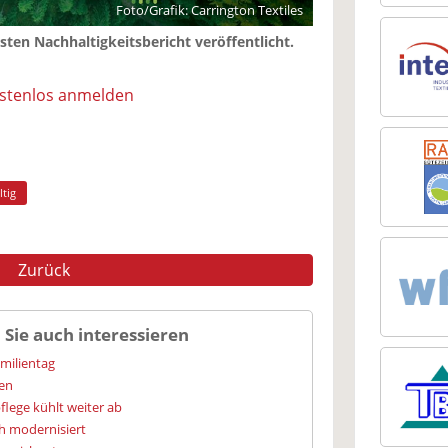
Foto/Grafik: Carrington Textiles
rsten Nachhaltigkeitsbericht veröffentlicht.
ostenlos anmelden
tig
Zurück
 Sie auch interessieren
amilientag
ien
flege kühlt weiter ab
h modernisiert