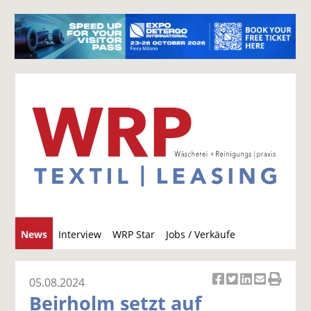
S
News
Interview
WRP Star
Jobs / Verkäufe
u
c
h
05.08.2024
Ar
Ar
Ar
Ar
Ar
e
Beirholm setzt auf
ti
ti
ti
ti
ti