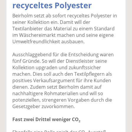
recyceltes Polyester
k
k
k
k
k
el
el
el
el
el
Beirholm setzt ab sofort recyceltes Polyester in
a
t
a
p
D
seiner Kollektion ein. Damit will der
uf
wi
uf
er
ru
Textilanbieter das Material zu einem Standard
F
tt
Li
E
ck
im Wäschereimarkt machen und seine eigene
ac
er
n
m
e
Umweltfreundlichkeit ausbauen.
e
n
k
ai
n
b
e
l
Ausschlaggebend für die Entscheidung waren
o
di
v
fünf Gründe. So will der Dienstleister seine
o
n
er
Kollektion upgraden und zukunftssicher
k
te
se
machen. Dies soll auch den Textilpflegern als
te
il
n
positives Verkaufsargument für ihre Kunden
il
e
d
dienen. Zudem setzt Beirholm damit auf
e
n
e
nachhaltigere Rohmaterialien und will so
n
n
potenziellen, strengeren Vorgaben durch die
Gesetzgeber zuvorkommen.
Fast zwei Drittel weniger CO
2