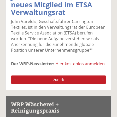
neues Mitglied im ETSA
k
k
k
k
k
Verwaltungsrat
el
el
el
el
el
a
t
a
p
D
John Vareldiz, Geschäftsführer Carrington
uf
wi
uf
er
ru
Textiles, ist in den Verwaltungsrat der European
F
tt
Li
E
ck
Textile Service Association (ETSA) berufen
ac
er
n
m
e
worden. "Die neue Aufgabe verstehen wir als
e
n
k
ai
n
Anerkennung für die zunehmende globale
b
e
l
Position unserer Unternehmensgruppe""
o
di
v
o
n
er
k
te
se
Der WRP-Newsletter:
Hier kostenlos anmelden
te
il
n
il
e
d
e
n
e
Zurück
n
n
WRP Wäscherei +
Reinigungspraxis