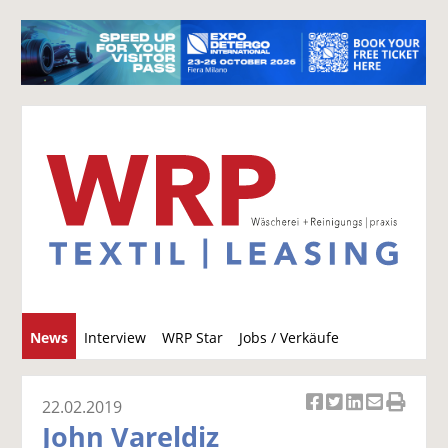
S
News
Interview
WRP Star
Jobs / Verkäufe
u
c
h
22.02.2019
Ar
Ar
Ar
Ar
Ar
e
John Vareldiz
ti
ti
ti
ti
ti