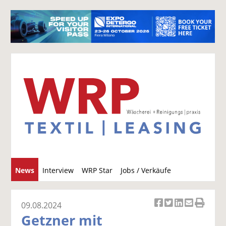
S
News
Interview
WRP Star
Jobs / Verkäufe
u
c
h
09.08.2024
Ar
Ar
Ar
Ar
Ar
e
Getzner mit
ti
ti
ti
ti
ti