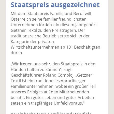
Staatspreis ausgezeichnet
k
k
k
k
k
el
el
el
el
el
Mit dem Staatspreis Familie und Beruf will
a
t
a
p
D
Österreich seine familienfreundlichsten
uf
wi
uf
er
ru
Unternehmen fördern. In diesem Jahr gehört
F
tt
Li
E
ck
Getzner Textil zu den Preisträgern. Der
ac
er
n
m
e
traditionsreiche Betrieb setzte sich in der
e
n
k
ai
n
Kategorie der privaten
b
e
l
Wirtschaftsunternehmen ab 101 Beschäftigten
o
di
v
durch.
o
n
er
k
te
se
„Wir freuen uns sehr, den Staatspreis in den
te
il
n
Händen halten zu können“, sagt
il
e
d
Geschäftsführer Roland Comploj. „Getzner
e
n
e
Textil ist ein traditionelles Vorarlberger
n
n
Familienunternehmen, wobei ein großer Teil
unseres Erfolges auf den Mitarbeitenden
beruht. Ein gutes Leben und gutes Arbeiten
setzen ein tragfähiges Umfeld voraus.“