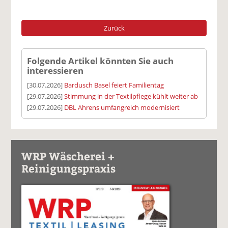
Zurück
Folgende Artikel könnten Sie auch
interessieren
[30.07.2026]
Bardusch Basel feiert Familientag
[29.07.2026]
Stimmung in der Textilpflege kühlt weiter ab
[29.07.2026]
DBL Ahrens umfangreich modernisiert
WRP Wäscherei +
Reinigungspraxis