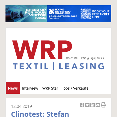
S
News
Interview
WRP Star
Jobs / Verkäufe
u
c
h
12.04.2019
Ar
Ar
Ar
Ar
Ar
e
Clinotest: Stefan
ti
ti
ti
ti
ti