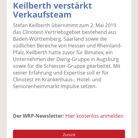
Keilberth verstärkt
k
k
k
k
k
Verkaufsteam
el
el
el
el
el
a
t
a
p
D
Stefan Keilberth übernimmt zum 2. Mai 2019
uf
wi
uf
er
ru
das Clinotest-Vertriebsgebiet bestehend aus
F
tt
Li
E
ck
Baden-Württemberg, Saarland sowie die
ac
er
n
m
e
südlichen Bereiche von Hessen und Rheinland-
e
n
k
ai
n
Pfalz. Keilberth hatte zuvor für Bimatex, ein
b
e
l
Unternehmen der Dierig-Gruppe in Augsburg
o
di
v
sowie für die Schiesser-Gruppe gearbeitet. Mit
o
n
er
seiner Erfahrung und Expertise soll er für
k
te
se
Clinotest im Krankenhaus-, Hotel- und
te
il
n
Seniorenheimmarkt Impulse setzen.
il
e
d
e
n
e
n
n
Der WRP-Newsletter:
Hier kostenlos anmelden
Zurück