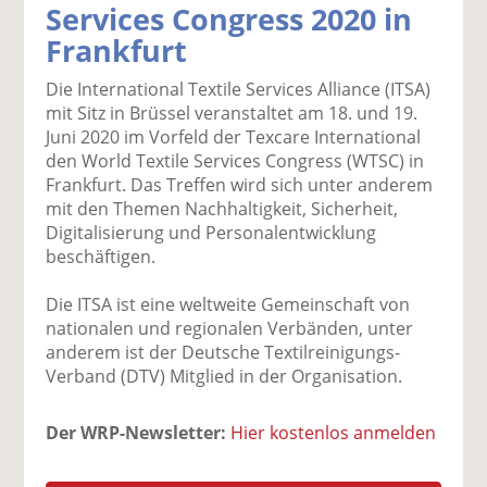
Services Congress 2020 in
k
k
k
k
k
Frankfurt
el
el
el
el
el
a
t
a
p
D
Die International Textile Services Alliance (ITSA)
uf
wi
uf
er
ru
mit Sitz in Brüssel veranstaltet am 18. und 19.
F
tt
Li
E
ck
Juni 2020 im Vorfeld der Texcare International
ac
er
n
m
e
den World Textile Services Congress (WTSC) in
e
n
k
ai
n
Frankfurt. Das Treffen wird sich unter anderem
b
e
l
mit den Themen Nachhaltigkeit, Sicherheit,
o
di
v
Digitalisierung und Personalentwicklung
o
n
er
beschäftigen.
k
te
se
te
il
n
Die ITSA ist eine weltweite Gemeinschaft von
il
e
d
nationalen und regionalen Verbänden, unter
e
n
e
anderem ist der Deutsche Textilreinigungs-
n
n
Verband (DTV) Mitglied in der Organisation.
Der WRP-Newsletter:
Hier kostenlos anmelden