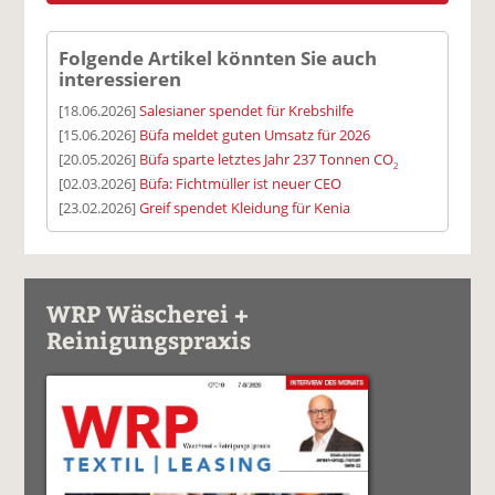
Folgende Artikel könnten Sie auch
interessieren
[18.06.2026]
Salesianer spendet für Krebshilfe
[15.06.2026]
Büfa meldet guten Umsatz für 2026
[20.05.2026]
Büfa sparte letztes Jahr 237 Tonnen CO
2
[02.03.2026]
Büfa: Fichtmüller ist neuer CEO
[23.02.2026]
Greif spendet Kleidung für Kenia
WRP Wäscherei +
Reinigungspraxis