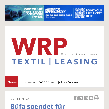
S
News
Interview
WRP Star
Jobs / Verkäufe
u
c
h
27.09.2024
Ar
Ar
Ar
Ar
Ar
e
Büfa spendet für
ti
ti
ti
ti
ti