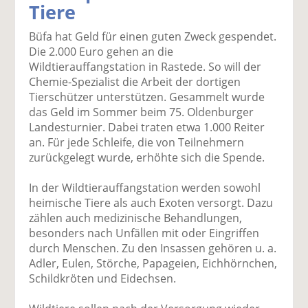
Tiere
k
k
k
k
k
el
el
el
el
el
Büfa hat Geld für einen guten Zweck gespendet.
a
t
a
p
D
Die 2.000 Euro gehen an die
uf
wi
uf
er
ru
Wildtierauffangstation in Rastede. So will der
F
tt
Li
E
ck
Chemie-Spezialist die Arbeit der dortigen
ac
er
n
m
e
Tierschützer unterstützen. Gesammelt wurde
e
n
k
ai
n
das Geld im Sommer beim 75. Oldenburger
b
e
l
Landesturnier. Dabei traten etwa 1.000 Reiter
o
di
v
an. Für jede Schleife, die von Teilnehmern
o
n
er
zurückgelegt wurde, erhöhte sich die Spende.
k
te
se
te
il
n
In der Wildtierauffangstation werden sowohl
il
e
d
heimische Tiere als auch Exoten versorgt. Dazu
e
n
e
zählen auch medizinische Behandlungen,
n
n
besonders nach Unfällen mit oder Eingriffen
durch Menschen. Zu den Insassen gehören u. a.
Adler, Eulen, Störche, Papageien, Eichhörnchen,
Schildkröten und Eidechsen.