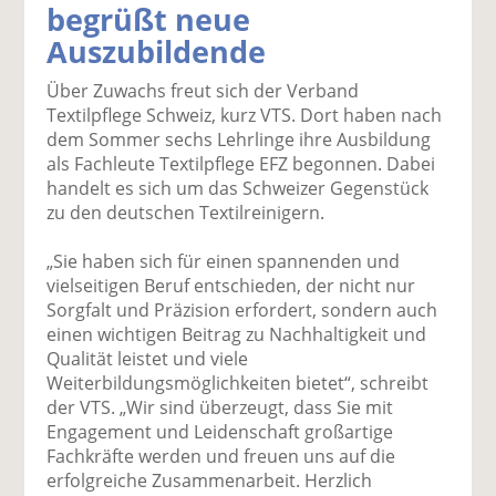
begrüßt neue
k
k
k
k
k
Auszubildende
el
el
el
el
el
a
t
a
p
D
Über Zuwachs freut sich der Verband
uf
wi
uf
er
ru
Textilpflege Schweiz, kurz VTS. Dort haben nach
F
tt
Li
E
ck
dem Sommer sechs Lehrlinge ihre Ausbildung
ac
er
n
m
e
als Fachleute Textilpflege EFZ begonnen. Dabei
e
n
k
ai
n
handelt es sich um das Schweizer Gegenstück
b
e
l
zu den deutschen Textilreinigern.
o
di
v
o
n
er
„Sie haben sich für einen spannenden und
k
te
se
vielseitigen Beruf entschieden, der nicht nur
te
il
n
Sorgfalt und Präzision erfordert, sondern auch
il
e
d
einen wichtigen Beitrag zu Nachhaltigkeit und
e
n
e
Qualität leistet und viele
n
n
Weiterbildungsmöglichkeiten bietet“, schreibt
der VTS. „Wir sind überzeugt, dass Sie mit
Engagement und Leidenschaft großartige
Fachkräfte werden und freuen uns auf die
erfolgreiche Zusammenarbeit. Herzlich