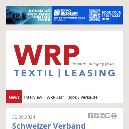
S
News
Interview
WRP Star
Jobs / Verkäufe
u
c
h
30.09.2024
Ar
Ar
Ar
Ar
Ar
e
Schweizer Verband
ti
ti
ti
ti
ti