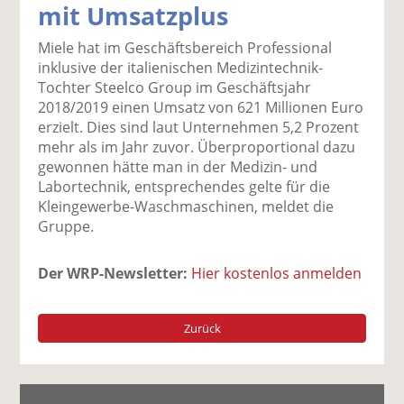
mit Umsatzplus
k
k
k
k
k
el
el
el
el
el
Miele hat im Geschäftsbereich Professional
a
t
a
p
D
inklusive der italienischen Medizintechnik-
uf
wi
uf
er
ru
Tochter Steelco Group im Geschäftsjahr
F
tt
Li
E
ck
2018/2019 einen Umsatz von 621 Millionen Euro
ac
er
n
m
e
erzielt. Dies sind laut Unternehmen 5,2 Prozent
e
n
k
ai
n
mehr als im Jahr zuvor. Überproportional dazu
b
e
l
gewonnen hätte man in der Medizin- und
o
di
v
Labortechnik, entsprechendes gelte für die
o
n
er
Kleingewerbe-Waschmaschinen, meldet die
k
te
se
Gruppe.
te
il
n
il
e
d
Der WRP-Newsletter:
Hier kostenlos anmelden
e
n
e
n
n
Zurück