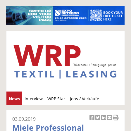
S
News
Interview
WRP Star
Jobs / Verkäufe
u
c
h
03.09.2019
Ar
Ar
Ar
Ar
Ar
e
Miele Professional
ti
ti
ti
ti
ti