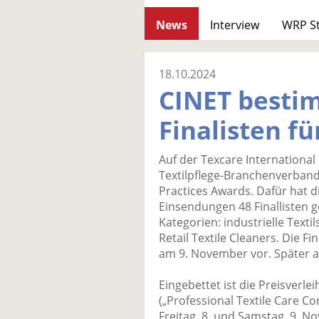
News
Interview
WRP S
18.10.2024
CINET besti
Finalisten f
Auf der Texcare Internationa
Textilpflege-Branchenverband
Practices Awards. Dafür hat di
Einsendungen 48 Finallisten gek
Kategorien: industrielle Texti
Retail Textile Cleaners. Die Fi
am 9. November vor. Später a
Eingebettet ist die Preisverle
(„Professional Textile Care C
Freitag, 8. und Samstag, 9. N