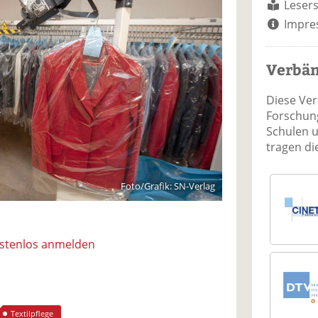
Lesers
Impre
Verbä
Diese Ve
Forschung
Schulen 
tragen d
Foto/Grafik: SN-Verlag
ostenlos anmelden
Textilpflege