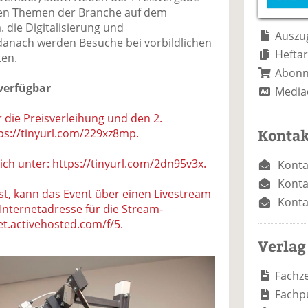
e
n
e
llen Themen der Branche auf dem
n
n
 die Digitalisierung und
Auszug
danach werden Besuche bei vorbildlichen
Heftar
ten.
Abon
 verfügbar
Media
ür die Preisverleihung und den 2.
Kontak
tps://tinyurl.com/229xz8mp.
ich unter: https://tinyurl.com/2dn95v3x.
Konta
Konta
ist, kann das Event über einen Livestream
Konta
 Internetadresse für die Stream-
et.activehosted.com/f/5.
Verlag
Fachze
Fachp