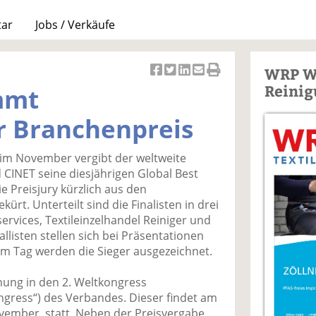
tar
Jobs / Verkäufe
WRP W
Ar
Ar
Ar
Ar
Ar
Reinig
mmt
ti
ti
ti
ti
ti
k
k
k
k
k
ür Branchenpreis
el
el
el
el
el
a
t
a
p
D
l im November vergibt der weltweite
uf
wi
uf
er
ru
 CINET seine diesjährigen Global Best
F
tt
Li
E
ck
e Preisjury kürzlich aus den
ac
er
n
m
e
ürt. Unterteilt sind die Finalisten in drei
e
n
k
ai
n
lservices, Textileinzelhandel Reiniger und
b
e
l
nallisten stellen sich bei Präsentationen
o
di
v
m Tag werden die Sieger ausgezeichnet.
o
n
er
k
te
se
ihung in den 2. Weltkongress
te
il
n
ongress“) des Verbandes. Dieser findet am
il
e
d
ovember, statt. Neben der Preisvergabe