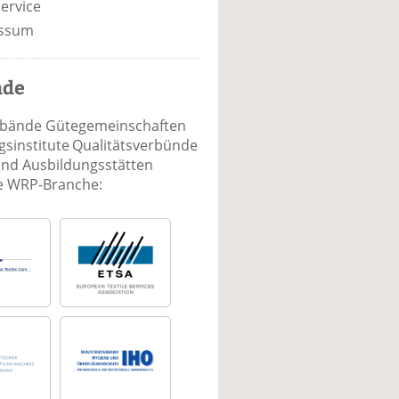
ervice
ssum
nde
rbände Gütegemeinschaften
sinstitute Qualitätsverbünde
und Ausbildungsstätten
ie WRP-Branche: