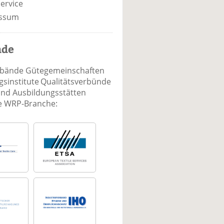
ervice
ssum
nde
rbände Gütegemeinschaften
sinstitute Qualitätsverbünde
und Ausbildungsstätten
ie WRP-Branche: