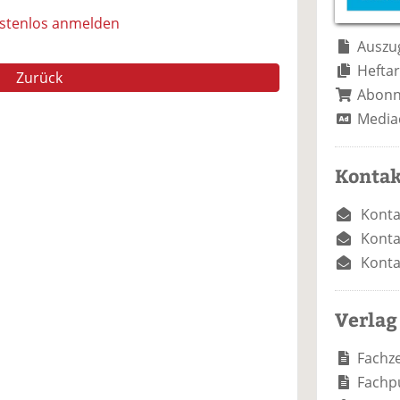
e
n
e
n
n
ostenlos anmelden
Auszug
Heftar
Zurück
Abon
Media
Kontak
Konta
Konta
Konta
Verlag
Fachze
Fachp