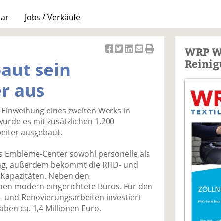
tar
Jobs / Verkäufe
WRP W
Ar
Ar
Ar
Ar
Ar
Reinig
aut sein
ti
ti
ti
ti
ti
k
k
k
k
k
r aus
el
el
el
el
el
a
t
a
p
D
e Einweihung eines zweiten Werks in
uf
wi
uf
er
ru
wurde es mit zusätzlichen 1.200
F
tt
Li
E
ck
eiter ausgebaut.
ac
er
n
m
e
e
n
k
ai
n
s Embleme-Center sowohl personelle als
b
e
l
ng, außerdem bekommt die RFID- und
o
di
v
e Kapazitäten. Neben den
o
n
er
hen modern eingerichtete Büros. Für den
k
te
se
und Renovierungsarbeiten investiert
te
il
n
en ca. 1,4 Millionen Euro.
il
e
d