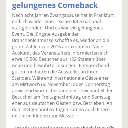
gelungenes Comeback
k
k
k
k
k
el
el
el
el
el
Nach acht Jahren Zwangspause hat in Frankfurt
a
t
a
p
D
endlich wieder eine Texcare International
uf
wi
uf
er
ru
stattgefunden. Und es war ein gelungenes
F
tt
Li
E
ck
Event. Die jüngste Ausgabe der
ac
er
n
m
e
Branchenleitmesse schaffte es, wieder an die
e
n
k
ai
n
guten Zahlen von 2016 anzuknüpfen. Nach
b
e
l
Auskunft des Veranstalters informierten sich
o
di
v
etwa 15.500 Besucher aus 122 Staaten über
o
n
er
neue und bewährte Lösungen. Entsprechend
k
te
se
gut zu tun hatten die Aussteller an ihren
te
il
n
Ständen. Während internationale Gäste eher
il
e
d
am Mittwoch (6. November) oder Donnerstag
e
n
e
anwesend waren, bestand der Löwenanteil der
n
n
Besucher am Freitagnachmittag und Samstag
eher aus deutschen Gästen bzw. Betrieben. An
den letztgenannten Tagen kamen auch Eltern
mit ihren Kindern zur Messe.