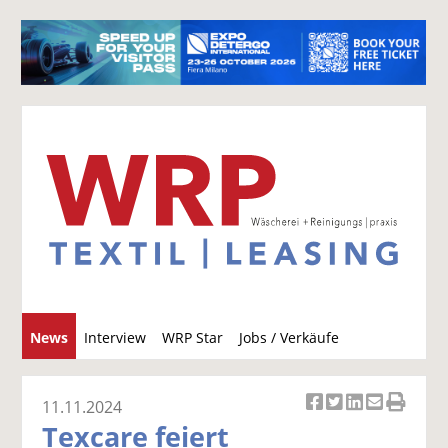
S
News
Interview
WRP Star
Jobs / Verkäufe
u
c
h
11.11.2024
Ar
Ar
Ar
Ar
Ar
e
Texcare feiert
ti
ti
ti
ti
ti