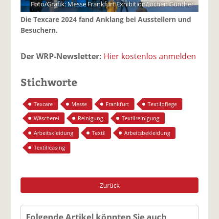
Foto/Grafik: Messe Frankfurt Exhibition/Jochen Günther
Die Texcare 2024 fand Anklang bei Ausstellern und
Besuchern.
Der WRP-Newsletter:
Hier kostenlos anmelden
Stichworte
Texcare
Messe
Frankfurt
Textilpflege
Wäscherei
Reinigung
Textilreinigung
Arbeitskleidung
Textil
Arbeitsbekleidung
Textilleasing
Zurück
Folgende Artikel könnten Sie auch