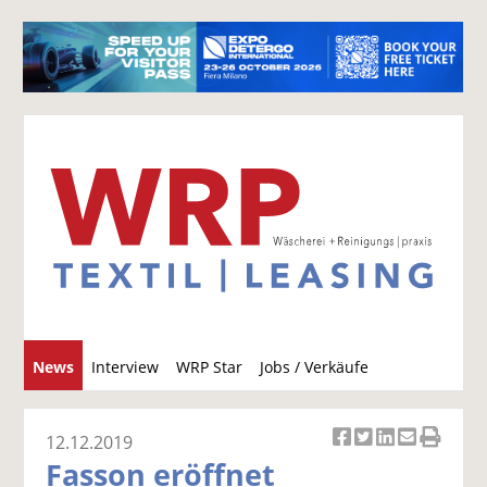
S
News
Interview
WRP Star
Jobs / Verkäufe
u
c
h
12.12.2019
Ar
Ar
Ar
Ar
Ar
e
Fasson eröffnet
ti
ti
ti
ti
ti