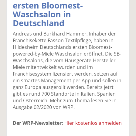
ersten Bloomest-
k
k
k
k
k
Waschsalon in
el
el
el
el
el
a
t
a
p
D
Deutschland
uf
wi
uf
er
ru
F
tt
Li
E
ck
Andreas und Burkhard Hammer, Inhaber der
ac
er
n
m
e
Franchisekette Fasson Textilpflege, haben in
e
n
k
ai
n
Hildesheim Deutschlands ersten Bloomest-
b
e
l
powered-by-Miele Waschsalon eröffnet. Die SB-
o
di
v
Waschsalons, die vom Hausgeräte-Hersteller
o
n
er
Miele mitentwickelt wurden und im
k
te
se
Franchisesystem lizensiert werden, setzen auf
te
il
n
ein smartes Management per App und sollen in
il
e
d
ganz Europa ausgerollt werden. Bereits jetzt
e
n
e
gibt es rund 700 Standorte in Italien, Spanien
n
n
und Österreich. Mehr zum Thema lesen Sie in
Ausgabe 02/2020 von WRP.
Der WRP-Newsletter:
Hier kostenlos anmelden