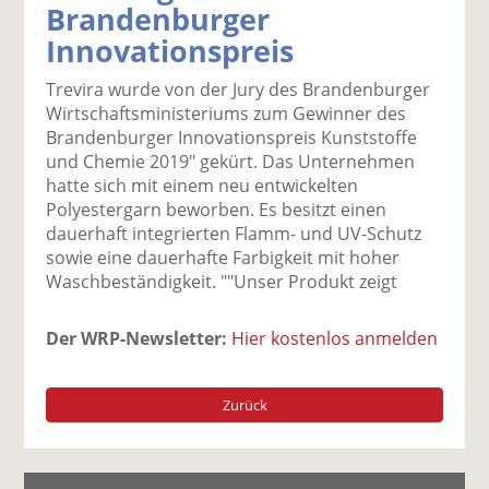
Brandenburger
k
k
k
k
k
Innovationspreis
el
el
el
el
el
a
t
a
p
D
Trevira wurde von der Jury des Brandenburger
uf
wi
uf
er
ru
Wirtschaftsministeriums zum Gewinner des
F
tt
Li
E
ck
Brandenburger Innovationspreis Kunststoffe
ac
er
n
m
e
und Chemie 2019" gekürt. Das Unternehmen
e
n
k
ai
n
hatte sich mit einem neu entwickelten
b
e
l
Polyestergarn beworben. Es besitzt einen
o
di
v
dauerhaft integrierten Flamm- und UV-Schutz
o
n
er
sowie eine dauerhafte Farbigkeit mit hoher
k
te
se
Waschbeständigkeit. ""Unser Produkt zeigt
te
il
n
il
e
d
e
n
e
Der WRP-Newsletter:
Hier kostenlos anmelden
n
n
Zurück