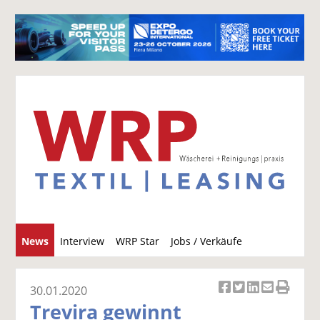
S
News
Interview
WRP Star
Jobs / Verkäufe
u
c
h
30.01.2020
Ar
Ar
Ar
Ar
Ar
e
Trevira gewinnt
ti
ti
ti
ti
ti