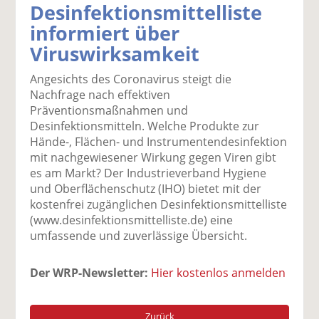
Desinfektionsmittelliste
k
k
k
k
k
informiert über
el
el
el
el
el
a
t
a
p
D
Viruswirksamkeit
uf
wi
uf
er
ru
F
tt
Li
E
ck
Angesichts des Coronavirus steigt die
ac
er
n
m
e
Nachfrage nach effektiven
e
n
k
ai
n
Präventionsmaßnahmen und
b
e
l
Desinfektionsmitteln. Welche Produkte zur
o
di
v
Hände-, Flächen- und Instrumentendesinfektion
o
n
er
mit nachgewiesener Wirkung gegen Viren gibt
k
te
se
es am Markt? Der Industrieverband Hygiene
te
il
n
und Oberflächenschutz (IHO) bietet mit der
il
e
d
kostenfrei zugänglichen Desinfektionsmittelliste
e
n
e
(www.desinfektionsmittelliste.de) eine
n
n
umfassende und zuverlässige Übersicht.
Der WRP-Newsletter:
Hier kostenlos anmelden
Zurück