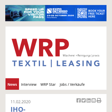
S
News
Interview
WRP Star
Jobs / Verkäufe
u
c
h
11.02.2020
Ar
Ar
Ar
Ar
Ar
e
IHO-
ti
ti
ti
ti
ti