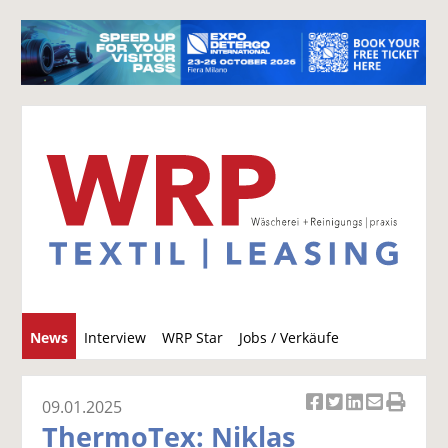
S
News
Interview
WRP Star
Jobs / Verkäufe
u
c
h
09.01.2025
Ar
Ar
Ar
Ar
Ar
e
ThermoTex: Niklas
ti
ti
ti
ti
ti