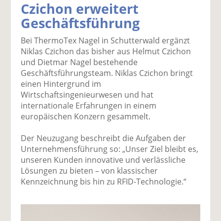
Czichon erweitert
k
k
k
k
k
Geschäftsführung
el
el
el
el
el
a
t
a
p
D
Bei ThermoTex Nagel in Schutterwald ergänzt
uf
wi
uf
er
ru
Niklas Czichon das bisher aus Helmut Czichon
F
tt
Li
E
ck
und Dietmar Nagel bestehende
ac
er
n
m
e
Geschäftsführungsteam. Niklas Czichon bringt
e
n
k
ai
n
einen Hintergrund im
b
e
l
Wirtschaftsingenieurwesen und hat
o
di
v
internationale Erfahrungen in einem
o
n
er
europäischen Konzern gesammelt.
k
te
se
te
il
n
Der Neuzugang beschreibt die Aufgaben der
il
e
d
Unternehmensführung so: „Unser Ziel bleibt es,
e
n
e
unseren Kunden innovative und verlässliche
n
n
Lösungen zu bieten – von klassischer
Kennzeichnung bis hin zu RFID-Technologie.“