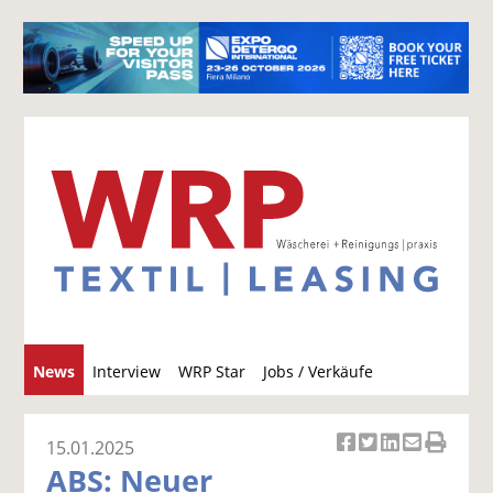
S
News
Interview
WRP Star
Jobs / Verkäufe
u
c
h
15.01.2025
Ar
Ar
Ar
Ar
Ar
e
ABS: Neuer
ti
ti
ti
ti
ti