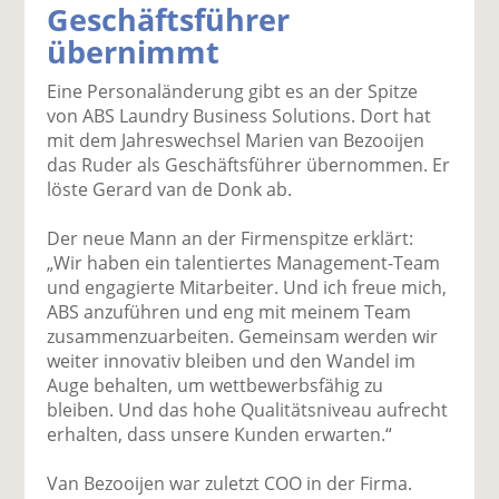
Geschäftsführer
k
k
k
k
k
übernimmt
el
el
el
el
el
a
t
a
p
D
Eine Personaländerung gibt es an der Spitze
uf
wi
uf
er
ru
von ABS Laundry Business Solutions. Dort hat
F
tt
Li
E
ck
mit dem Jahreswechsel Marien van Bezooijen
ac
er
n
m
e
das Ruder als Geschäftsführer übernommen. Er
e
n
k
ai
n
löste Gerard van de Donk ab.
b
e
l
o
di
v
Der neue Mann an der Firmenspitze erklärt:
o
n
er
„Wir haben ein talentiertes Management-Team
k
te
se
und engagierte Mitarbeiter. Und ich freue mich,
te
il
n
ABS anzuführen und eng mit meinem Team
il
e
d
zusammenzuarbeiten. Gemeinsam werden wir
e
n
e
weiter innovativ bleiben und den Wandel im
n
n
Auge behalten, um wettbewerbsfähig zu
bleiben. Und das hohe Qualitätsniveau aufrecht
erhalten, dass unsere Kunden erwarten.“
Van Bezooijen war zuletzt COO in der Firma.