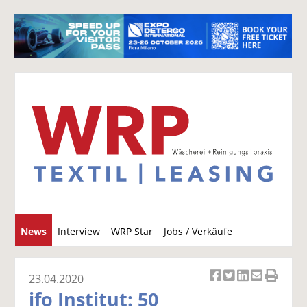
S
News
Interview
WRP Star
Jobs / Verkäufe
u
c
h
23.04.2020
Ar
Ar
Ar
Ar
Ar
e
ifo Institut: 50
ti
ti
ti
ti
ti