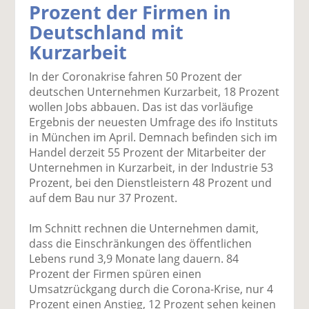
Prozent der Firmen in
k
k
k
k
k
Deutschland mit
el
el
el
el
el
a
t
a
p
D
Kurzarbeit
uf
wi
uf
er
ru
F
tt
Li
E
ck
In der Coronakrise fahren 50 Prozent der
ac
er
n
m
e
deutschen Unternehmen Kurzarbeit, 18 Prozent
e
n
k
ai
n
wollen Jobs abbauen. Das ist das vorläufige
b
e
l
Ergebnis der neuesten Umfrage des ifo Instituts
o
di
v
in München im April. Demnach befinden sich im
o
n
er
Handel derzeit 55 Prozent der Mitarbeiter der
k
te
se
Unternehmen in Kurzarbeit, in der Industrie 53
te
il
n
Prozent, bei den Dienstleistern 48 Prozent und
il
e
d
auf dem Bau nur 37 Prozent.
e
n
e
n
n
Im Schnitt rechnen die Unternehmen damit,
dass die Einschränkungen des öffentlichen
Lebens rund 3,9 Monate lang dauern. 84
Prozent der Firmen spüren einen
Umsatzrückgang durch die Corona-Krise, nur 4
Prozent einen Anstieg, 12 Prozent sehen keinen