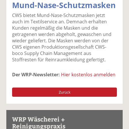
Mund-Nase-Schutzmasken
k
k
k
k
k
el
el
el
el
el
CWS bietet Mund-Nase-Schutzmasken jetzt
a
t
a
p
D
auch im Textilservice an. Demnach erhalten
uf
wi
uf
er
ru
Kunden regelmäßig die Masken und die
F
tt
Li
E
ck
getragenen werden abgeholt, gewaschen und
ac
er
n
m
e
wieder geliefert. Die Masken werden von der
e
n
k
ai
n
CWS eigenen Produktionsgesellschaft CWS-
b
e
l
boco Supply Chain Management aus
o
di
v
Stoffresten für Reinraumkleidung gefertigt.
o
n
er
k
te
se
Der WRP-Newsletter:
Hier kostenlos anmelden
te
il
n
il
e
d
e
n
e
Zurück
n
n
WRP Wäscherei +
Reinigungspraxis