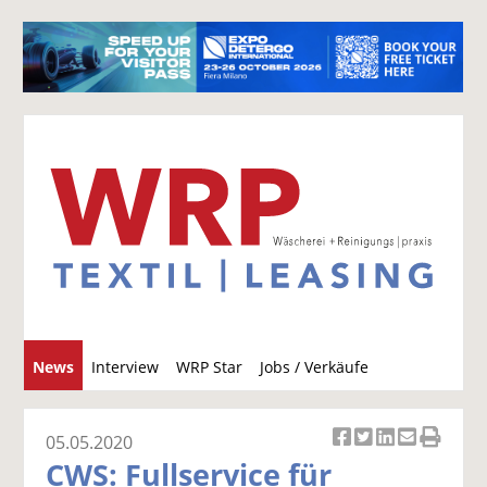
S
News
Interview
WRP Star
Jobs / Verkäufe
u
c
h
05.05.2020
Ar
Ar
Ar
Ar
Ar
e
CWS: Fullservice für
ti
ti
ti
ti
ti