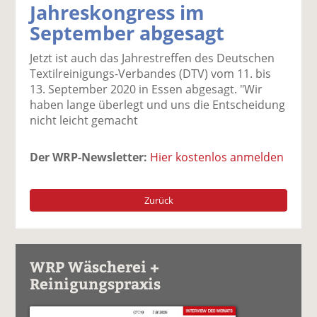
Jahreskongress im
k
k
k
k
k
September abgesagt
el
el
el
el
el
a
t
a
p
D
Jetzt ist auch das Jahrestreffen des Deutschen
uf
wi
uf
er
ru
Textilreinigungs-Verbandes (DTV) vom 11. bis
F
tt
Li
E
ck
13. September 2020 in Essen abgesagt. "Wir
ac
er
n
m
e
haben lange überlegt und uns die Entscheidung
e
n
k
ai
n
nicht leicht gemacht
b
e
l
o
di
v
o
n
er
Der WRP-Newsletter:
Hier kostenlos anmelden
k
te
se
te
il
n
il
e
d
Zurück
e
n
e
n
n
WRP Wäscherei +
Reinigungspraxis