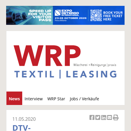
S
News
Interview
WRP Star
Jobs / Verkäufe
u
c
h
11.05.2020
Ar
Ar
Ar
Ar
Ar
e
DTV-
ti
ti
ti
ti
ti