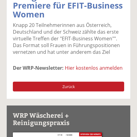
Premiere für EFIT-Business
k
k
k
k
k
Women
el
el
el
el
el
a
t
a
p
D
Knapp 20 Teilnehmerinnen aus Österreich,
uf
wi
uf
er
ru
Deutschland und der Schweiz zählte das erste
F
tt
Li
E
ck
virtuelle Treffen der "EFIT-Business Women"".
ac
er
n
m
e
Das Format soll Frauen in Führungspositionen
e
n
k
ai
n
vernetzen und hat unter anderem das Ziel
b
e
l
o
di
v
o
n
er
Der WRP-Newsletter:
Hier kostenlos anmelden
k
te
se
te
il
n
il
e
d
Zurück
e
n
e
n
n
WRP Wäscherei +
Reinigungspraxis