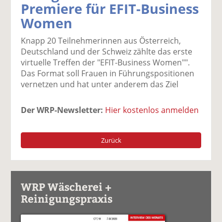
Premiere für EFIT-Business
k
k
k
k
k
Women
el
el
el
el
el
a
t
a
p
D
Knapp 20 Teilnehmerinnen aus Österreich,
uf
wi
uf
er
ru
Deutschland und der Schweiz zählte das erste
F
tt
Li
E
ck
virtuelle Treffen der "EFIT-Business Women"".
ac
er
n
m
e
Das Format soll Frauen in Führungspositionen
e
n
k
ai
n
vernetzen und hat unter anderem das Ziel
b
e
l
o
di
v
o
n
er
Der WRP-Newsletter:
Hier kostenlos anmelden
k
te
se
te
il
n
il
e
d
Zurück
e
n
e
n
n
WRP Wäscherei +
Reinigungspraxis