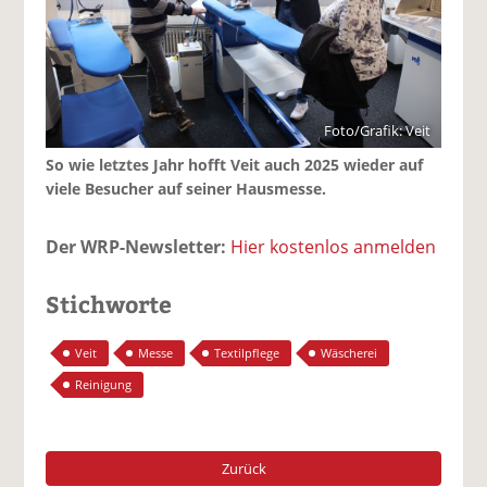
Foto/Grafik: Veit
So wie letztes Jahr hofft Veit auch 2025 wieder auf
viele Besucher auf seiner Hausmesse.
Der WRP-Newsletter:
Hier kostenlos anmelden
Stichworte
Veit
Messe
Textilpflege
Wäscherei
Reinigung
Zurück