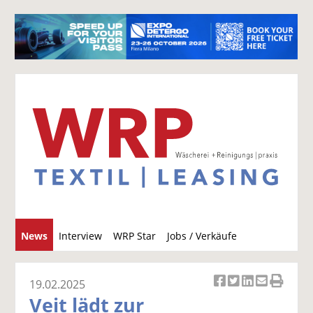
S
News
Interview
WRP Star
Jobs / Verkäufe
u
c
h
19.02.2025
Ar
Ar
Ar
Ar
Ar
e
Veit lädt zur
ti
ti
ti
ti
ti