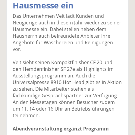
Hausmesse ein
k
k
k
k
k
el
el
el
el
el
Das Unternehmen Veit lädt Kunden und
a
t
a
p
D
Neugierige auch in diesem Jahr wieder zu seiner
uf
wi
uf
er
ru
Hausmesse ein. Dabei stellen neben dem
F
tt
Li
E
ck
Hausherrn auch befreundete Anbieter ihre
ac
er
n
m
e
Angebote für Wäschereien und Reinigungen
e
n
k
ai
n
vor.
b
e
l
o
di
v
Veit sieht seinen Kompaktfinisher CF 20 und
o
n
er
den Hemdenfinisher SF 27e als Highlights im
k
te
se
Ausstellungsprogramm an. Auch die
te
il
n
Universalpresse 8910 Hot Head gibt es in Aktion
il
e
d
zu sehen. Die Mitarbeiter stehen als
e
n
e
fachkundige Gesprächspartner zur Verfügung.
n
n
An den Messetagen können Besucher zudem
um 11, 14 oder 16 Uhr an Betriebsführungen
teilnehmen.
Abendveranstaltung ergänzt Programm