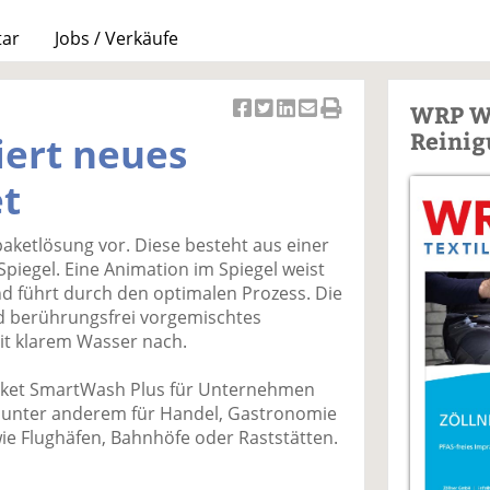
tar
Jobs / Verkäufe
WRP W
Ar
Ar
Ar
Ar
Ar
Reinig
iert neues
ti
ti
ti
ti
ti
k
k
k
k
k
t
el
el
el
el
el
a
t
a
p
D
aketlösung vor. Diese besteht aus einer
uf
wi
uf
er
ru
piegel. Eine Animation im Spiegel weist
F
tt
Li
E
ck
 führt durch den optimalen Prozess. Die
ac
er
n
m
e
d berührungsfrei vorgemischtes
e
n
k
ai
n
it klarem Wasser nach.
b
e
l
o
di
v
aket SmartWash Plus für Unternehmen
o
n
er
, unter anderem für Handel, Gastronomie
k
te
se
e Flughäfen, Bahnhöfe oder Raststätten.
te
il
n
il
e
d