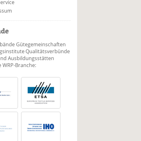
ervice
ssum
nde
rbände Gütegemeinschaften
sinstitute Qualitätsverbünde
und Ausbildungsstätten
ie WRP-Branche: