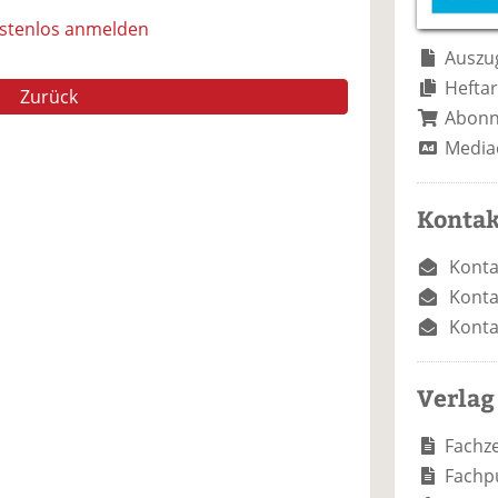
e
n
e
n
n
ostenlos anmelden
Auszug
Heftar
Zurück
Abon
Media
Kontak
Konta
Konta
Konta
Verlag
Fachze
Fachp